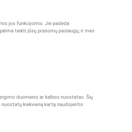
omis jos funkcijomis. Jie padeda
galima teikti jūsų prašomų paslaugų, ir mes
sijungimo duomenis ar kalbos nuostatas. Šių
vo nuostatų kiekvieną kartą naudojantis