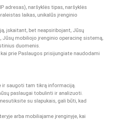
P adresas), naršyklės tipas, naršyklės
aleistas laikas, unikalūs įrenginio
ą, įskaitant, bet neapsiribojant, Jūsų
ą, Jūsų mobiliojo įrenginio operacinę sistemą,
ostinius duomenis.
a kai prie Paslaugos prisijungiate naudodami
ir saugoti tam tikrą informaciją.
ūsų paslaugai tobulinti ir analizuoti.
esutiksite su slapukais, gali būti, kad
teryje arba mobiliajame įrenginyje, kai