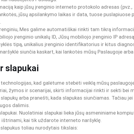
iją kaip jūsų įrenginio interneto protokolo adresas (pvz., I
nkotės, jūsų apsilankymo laikas ir data, tuose puslapiuose pr
.
renginiu, Mes galime automatiškai rinkti tam tikrą informacij
liojo įrenginio unikalų ID, Jūsų mobiliojo įrenginio IP adres
ės tipą, unikalius įrenginio identifikatorius ir kitus diagn
ų naršyklė siunčia kaskart, kai lankotės mūsų Paslaugoje arb
r slapukai
echnologijas, kad galėtume stebėti veiklą mūsų paslaugoje 
 žymos ir scenarijai, skirti informacijai rinkti ir sekti bei m
 slapukų arba pranešti, kada slapukas siunčiamas. Tačiau jei n
ugos dalimis.
 slapukai. Nuolatiniai slapukai lieka jūsų asmeniniame kompiu
ištrinami, kai tik uždarote interneto naršyklę.
lapukus toliau nurodytais tikslais: