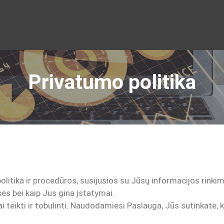
Privatumo politika
itika ir procedūros, susijusios su Jūsų informacijos rinkim
ės bei kaip Jus gina įstatymai.
eikti ir tobulinti. Naudodamiesi Paslauga, Jūs sutinkate, 