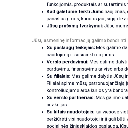
funkcijomis, produktais ar sutartimis 
Kad galėtume teikti Jums
naujienas, 
panašius į tuos, kuriuos jau įsigijote 
Jūsų prašymų tvarkymui:
Jūsų mums p
Jūsų asmeninę informaciją galime bendrinti š
Su paslaugų teikėjais:
Mes galime daly
naudojimą ir susisiekti su jumis.
Verslo perdavimui:
Mes galime dalytis
pardavimu, finansavimu ar viso arba da
Su filialais:
Mes galime dalytis Jūsų info
Filialai apima mūsų patronuojančiąją 
kontroliuojame arba kurios yra bendr
Su verslo partneriais:
Mes galime daly
ar akcijas.
Su kitais naudotojais:
kai viešose vie
peržiūrėti visi naudotojai ir ji gali bū
socialinės žiniasklaidos paslaugą, jūsų