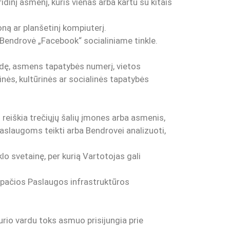
inį asmenį, kuris vienas arba kartu su kitais
foną ar planšetinį kompiuterį.
ė Bendrovė „Facebook“ socialiniame tinkle.
rdę, asmens tapatybės numerį, vietos
minės, kultūrinės ar socialinės tapatybės
 reiškia trečiųjų šalių įmones arba asmenis,
aslaugoms teikti arba Bendrovei analizuoti,
klo svetainę, per kurią Vartotojas gali
pačios Paslaugos infrastruktūros
kurio vardu toks asmuo prisijungia prie