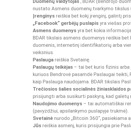
Duomenų valdytojas
, BDAR (Bendrojo duomen
nustato Asmens duomenų tvarkymo tikslus i
Įrenginys
reiškia bet kokį įrenginį, galintį pr
„Facebook“ gerbėjų puslapis
yra viešas pro
Asmens duomenys
yra bet kokia informacija
BDAR tikslais asmens duomenys reiškia bet ko
duomenis, internetinį identifikatorių arba vie
veiksnius.
Paslauga
reiškia Svetainę.
Paslaugų teikėjas
– tai bet kuris fizinis arb
kuriuos Bendrovė pasamdė Paslaugai teikti, P
kaip Paslauga naudojama. BDAR tikslais Pasl
Trečiosios šalies socialinės žiniasklaidos 
prisijungti arba susikurti paskyrą, kad galėt
Naudojimo duomenys
– tai automatiškai re
(pavyzdžiui, apsilankymo puslapyje trukmė).
Svetainė
nurodo „Bitcoin 360“, pasiekiama 
Jūs
reiškia asmenį, kuris prisijungia prie Pas