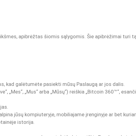
i reikšmes, apibrėžtas šiomis sąlygomis. Šie apibrėžimai turi t
ms, kad galėtumėte pasiekti mūsų Paslaugą ar jos dalis.
e“, „Mes“, „Mus“ arba „Mūsų“) reiškia „Bitcoin 360™“, esan
jas.
talpina jūsų kompiuteryje, mobiliajame įrenginyje ar bet kuria
ainėje istorija.