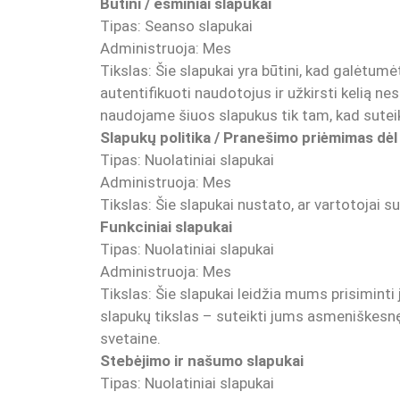
Būtini / esminiai slapukai
Tipas: Seanso slapukai
Administruoja: Mes
Tikslas: Šie slapukai yra būtini, kad galėtu
autentifikuoti naudotojus ir užkirsti kelią 
naudojame šiuos slapukus tik tam, kad sute
Slapukų politika / Pranešimo priėmimas dėl
Tipas: Nuolatiniai slapukai
Administruoja: Mes
Tikslas: Šie slapukai nustato, ar vartotojai 
Funkciniai slapukai
Tipas: Nuolatiniai slapukai
Administruoja: Mes
Tikslas: Šie slapukai leidžia mums prisiminti
slapukų tikslas – suteikti jums asmeniškesnę 
svetaine.
Stebėjimo ir našumo slapukai
Tipas: Nuolatiniai slapukai