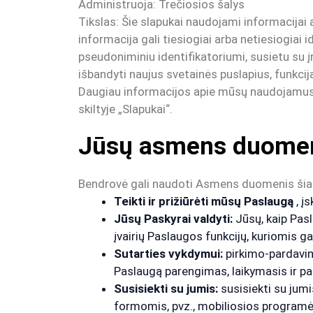
Administruoja: Trečiosios šalys
Tikslas: Šie slapukai naudojami informacijai a
informacija gali tiesiogiai arba netiesiogiai i
pseudoniminiu identifikatoriumi, susietu su į
išbandyti naujus svetainės puslapius, funkci
Daugiau informacijos apie mūsų naudojamus s
skiltyje „Slapukai“.
Jūsų asmens duome
Bendrovė gali naudoti Asmens duomenis šiais
Teikti ir prižiūrėti mūsų Paslaugą
, į
Jūsų Paskyrai valdyti:
Jūsų, kaip Pasl
įvairių Paslaugos funkcijų, kuriomis g
Sutarties vykdymui:
pirkimo-pardavimo
Paslaugą parengimas, laikymasis ir p
Susisiekti su jumis:
susisiekti su jumi
formomis, pvz., mobiliosios programėl