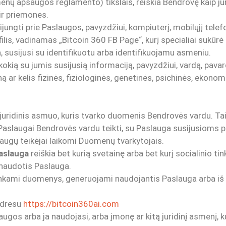
ų apsaugos reglamento) tikslais, reiškia Bendrovę kaip jurid
r priemones.
isijungti prie Paslaugos, pavyzdžiui, kompiuterį, mobilųjį tele
filis, vadinamas „Bitcoin 360 FB Page“, kurį specialiai sukūr
, susijusi su identifikuotu arba identifikuojamu asmeniu.
kią su jumis susijusią informaciją, pavyzdžiui, vardą, pava
ną ar kelis fizinės, fiziologinės, genetinės, psichinės, ekono
a juridinis asmuo, kuris tvarko duomenis Bendrovės vardu. Tai
aslaugai Bendrovės vardu teikti, su Paslauga susijusioms p
augų teikėjai laikomi Duomenų tvarkytojais.
paslauga
reiškia bet kurią svetainę arba bet kurį socialinio tin
ų naudotis Paslauga.
nkami duomenys, generuojami naudojantis Paslauga arba iš 
adresu
https://bitcoin360ai.com
laugos arba ja naudojasi, arba įmonę ar kitą juridinį asmenį, 