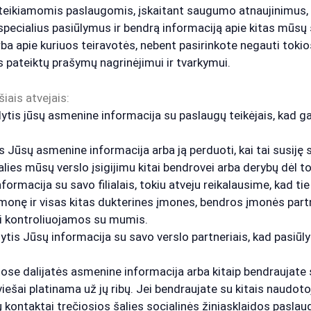
teikiamomis paslaugomis, įskaitant saugumo atnaujinimus, ka
specialius pasiūlymus ir bendrą informaciją apie kitas mūsų 
arba apie kuriuos teiravotės, nebent pasirinkote negauti toki
ateiktų prašymų nagrinėjimui ir tvarkymui.
iais atvejais:
tis jūsų asmenine informacija su paslaugų teikėjais, kad g
 Jūsų asmenine informacija arba ją perduoti, kai tai susiję 
lies mūsų verslo įsigijimu kitai bendrovei arba derybų dėl 
rmacija su savo filialais, tokiu atveju reikalausime, kad tie f
įmonę ir visas kitas dukterines įmones, bendros įmonės part
ai kontroliuojamos su mumis.
tis Jūsų informacija su savo verslo partneriais, kad pasi
tose dalijatės asmenine informacija arba kitaip bendraujate s
ti viešai platinama už jų ribų. Jei bendraujate su kitais naudo
 kontaktai trečiosios šalies socialinės žiniasklaidos paslaug