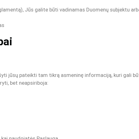
amentą), Jūs galite būti vadinamas Duomenų subjektu arba
as
pai
 jūsų pateikti tam tikrą asmeninę informaciją, kuri gali bū
yti, bet neapsiriboja:
kai naudojatės Paslauga.