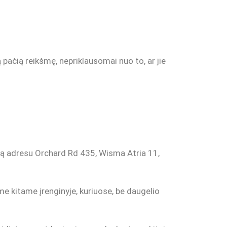
ą pačią reikšmę, nepriklausomai nuo to, ar jie
čią adresu Orchard Rd 435, Wisma Atria 11,
me kitame įrenginyje, kuriuose, be daugelio