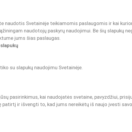
mėte naudotis Svetainėje teikiamomis paslaugomis ir kai kuri
nesąžiningam naudotojų paskyrų naudojimui. Be šių slapukų ne
iktume jums šias paslaugas.
 slapukų
sutiko su slapukų naudojimu Svetainėje.
 jūsų pasirinkimus, kai naudojatės svetaine, pavyzdžiui, pri
patirtį ir išvengti to, kad jums nereikėtų iš naujo įvesti sa