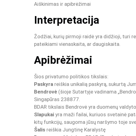
Aiškinimas ir apibrėžimai
Interpretacija
Žodžiai, kurių pirmoji raidė yra didžioji, tur
pateikiami vienaskaita, ar daugiskaita.
Apibrėžimai
Šios privatumo politikos tikslais:
Paskyra
reiškia unikalią paskyrą, sukurtą Ju
Bendrovė
(šioje Sutartyje vadinama „Bendrov
Singapūras 238877.
BDAR tikslais Bendrovė yra duomenų valdyto
Slapukai
yra maži failai, kuriuos svetainė pa
kitų funkcijų, saugoma jūsų naršymo toje svet
Šalis
reiškia Jungtinę Karalystę