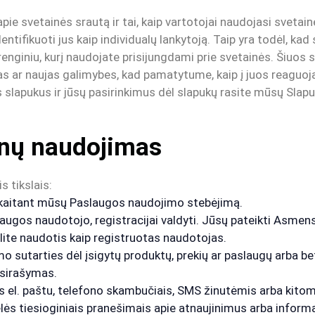
pie svetainės srautą ir tai, kaip vartotojai naudojasi svetain
dentifikuoti jus kaip individualų lankytoją. Taip yra todėl, ka
renginiu, kurį naudojate prisijungdami prie svetainės. Šiuos
jas ar naujas galimybes, kad pamatytume, kaip į juos reaguoj
lapukus ir jūsų pasirinkimus dėl slapukų rasite mūsų Slapu
nų naudojimas
 tikslais:
skaitant mūsų Paslaugos naudojimo stebėjimą.
augos naudotojo, registracijai valdyti. Jūsų pateikti Asmen
alite naudotis kaip registruotas naudotojas.
 sutarties dėl įsigytų produktų, prekių ar paslaugų arba be
asirašymas.
s el. paštu, telefono skambučiais, SMS žinutėmis arba kitom
ės tiesioginiais pranešimais apie atnaujinimus arba informac