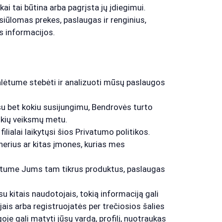
i tai būtina arba pagrįsta jų įdiegimui.
siūlomas prekes, paslaugas ir renginius,
os informacijos.
alėtume stebėti ir analizuoti mūsų paslaugos
su bet kokiu susijungimu, Bendrovės turto
tokių veiksmų metu.
ilialai laikytųsi šios Privatumo politikos.
nerius ar kitas įmones, kurias mes
ūlytume Jums tam tikrus produktus, paslaugas
u kitais naudotojais, tokią informaciją gali
tojais arba registruojatės per trečiosios šalies
oje gali matyti jūsų vardą, profilį, nuotraukas