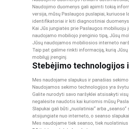
Naudojimo duomenys gali apimti tokią informac
versija, mūsų Paslaugos puslapiai, kuriuose la
identifikatoriai ir kiti diagnostiniai duomenys
Kai Jūs jungiatės prie Paslaugos mobiliuoju į
naudojamo mobiliojo įrenginio tipą, Jūsų mobi
Jūsų naudojamos mobiliosios interneto naršykl
Taip pat galime rinkti informaciją, kurią Jūs
mobilųjį įrenginį.
Stebėjimo technologijos i
Mes naudojame slapukus ir panašias sekimo t
Naudojamos sekimo technologijos yra švyturiai,
Galite nurodyti savo naršyklei atsisakyti visų
negalėsite naudotis kai kuriomis mūsų Pasla
Slapukai gali būti „nuolatiniai“ arba „seanso“
atsijungiate nuo interneto, o seanso slapukai 
Mes naudojame tiek seanso, tiek nuolatinius s