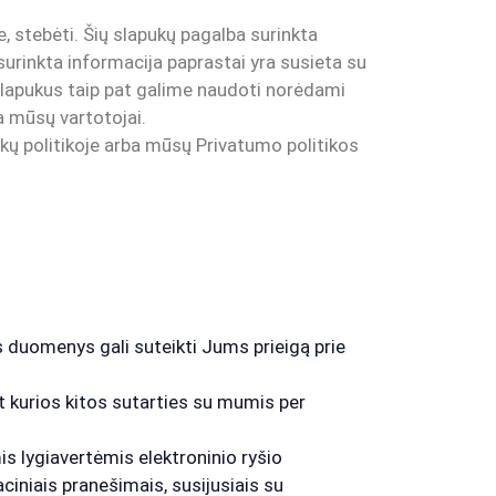
e, stebėti. Šių slapukų pagalba surinkta
d surinkta informacija paprastai yra susieta su
 slapukus taip pat galime naudoti norėdami
a mūsų vartotojai.
kų politikoje arba mūsų Privatumo politikos
s duomenys gali suteikti Jums prieigą prie
t kurios kitos sutarties su mumis per
is lygiavertėmis elektroninio ryšio
iniais pranešimais, susijusiais su