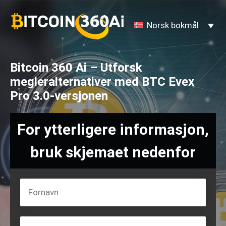
Hopp
til
Norsk bokmål
innhold
Bitcoin 360 Ai – Utforsk
megleralternativer med BTC Evex
Pro 3.0-versjonen
For ytterligere informasjon,
bruk skjemaet nedenfor