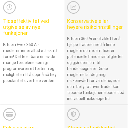
Tidseffektivitet ved
Konservative eller
utgivelse av nye
høyere risikoinnstillinger
funksjoner
Bitcoin 360 Ai er utviklet for å
Bitcoin Evex 360 Ai-
hjelpe tradere med å finne
medlemmer er alltid ett skritt
meglere som identifiserer
foran! Dette er bare én av de
potensielle handelsmuligheter
mange fordelene som gir
og gjør dem om til
programvaren et fortrinn og
handelssignaler. Disse
muligheten til å oppnå så høy
meglerne lar deg angi
popularitet over hele verden.
risikonivået for varslene, noe
som betyr at hver trader kan
tilpasse funksjonene basert på
individuell risikoappetitt.
Enkle og sikre
Streng datasikkerhet