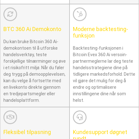
BTC 360 Ai Demokonto
Moderne backtesting-
funksjon
Du kan bruke Bitcoin 360 Ai-
demokontoen til å utforske
Backtesting-funksjonen i
handelsverktøy, teste
Bitcoin Evex 360 Ai versoin-
forskjellige tilnærminger og øve
partnermeglerne lar deg teste
i et risikofritt miljø. Når du føler
handelsstrategiene dine på
deg trygg på demoopplevelsen,
tidligere markedsforhold. Dette
kan du velge å fortsette med
vil gjøre det mulig for deg å
en livekonto direkte gjennom
endre og optimalisere
en tredjepartsmegler eller
innstillingene dine når som
handelsplattform.
helst.
Fleksibel tilpasning
Kundesupport døgnet
rundt