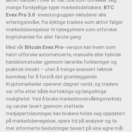
aktivt handlet i over et tiår, noe som tiltrekker seg
mange forskjellige typer markedsdeltakere.
BTC
Evex Pro 3.0
-investorgruppen inkluderer alle
erfaringsnivåer, fra dyktige tradere som aktivt følger
markedsbevegelser til nybegynnere som utforsker
kryptohandel for aller første gang.
Med vår
Bitcoin Evex Pro-
versjon kan hvem som
helst utforske automatiserte, manuelle eller hybride
handelsmetoder gjennom lærerike forklaringer og
praktisk innsikt – uten å trenge avansert teknisk
kunnskap for å forstå det grunnleggende.
Kryptomarkeder opererer døgnet rundt, og tradere
ser ofte etter både kortsiktige og langsiktige
muligheter. Ved å bruke markedsovervåkingsverktøy
og varsler levert gjennom støttede
tredjepartsløsninger, kan brukere holde seg oppdatert
på markedsbevegelser, spare tid på analyser og ta
mer informerte beslutninger basert på sine egne mål