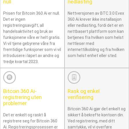
null
nedlasting
Prisen for Bitcoin 360 Ai er null.
Nettversjonen av BTC 3.0 Evex
Det er ingen
360 Ai krever ikke installasjon
registreringsavgift, all
eller nedlasting, fordi det er en
handelsaktivitet og bruk av
nettbasert plattform som kan
funksjonene våre er helt gratis.
betjenes fra hvilken som helst
Vi vil tjene gebyrene våre fra
nettleser med
fremtidige funksjoner som vi vil
internettilkobling og fra hvilken
introdusere i løpet av andre og
som helst enhet eller sted.
tredje kvartal 2023.
Bitcoin 360 Ai-
Rask og enkel
registrering uten
verifisering
problemer
Bitcoin 360 Ai gjør det enkelt og
Det er enkelt og raskt å
sikkert å bekrefte kontoen din.
registrere seg for Bitcoin 360
Ved registrering, med ditt
Ai. Registreringsprosessen er
samtykke, vil vi overføre