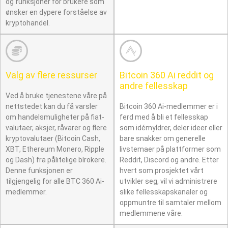
og funksjoner for brukere som
ønsker en dypere forståelse av
kryptohandel.
Valg av flere ressurser
Bitcoin 360 Ai reddit og
andre fellesskap
Ved å bruke tjenestene våre på
nettstedet kan du få varsler
Bitcoin 360 Ai-medlemmer er i
om handelsmuligheter på fiat-
ferd med å bli et fellesskap
valutaer, aksjer, råvarer og flere
som idémyldrer, deler ideer eller
kryptovalutaer (Bitcoin Cash,
bare snakker om generelle
XBT, Ethereum Monero, Ripple
livstemaer på plattformer som
og Dash) fra pålitelige blrokere.
Reddit, Discord og andre. Etter
Denne funksjonen er
hvert som prosjektet vårt
tilgjengelig for alle BTC 360 Ai-
utvikler seg, vil vi administrere
medlemmer.
slike fellesskapskanaler og
oppmuntre til samtaler mellom
medlemmene våre.