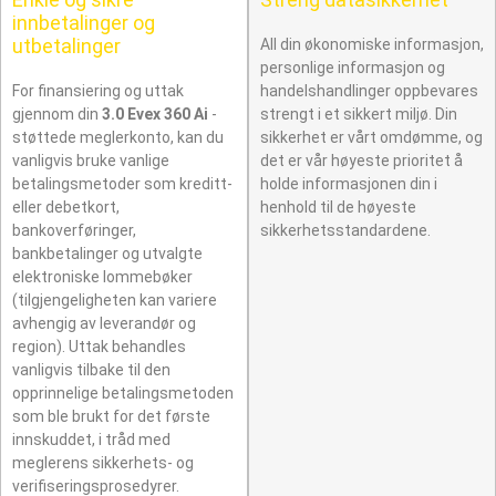
innbetalinger og
utbetalinger
All din økonomiske informasjon,
personlige informasjon og
For finansiering og uttak
handelshandlinger oppbevares
gjennom din
3.0 Evex 360 Ai
-
strengt i et sikkert miljø. Din
støttede meglerkonto, kan du
sikkerhet er vårt omdømme, og
vanligvis bruke vanlige
det er vår høyeste prioritet å
betalingsmetoder som kreditt-
holde informasjonen din i
eller debetkort,
henhold til de høyeste
bankoverføringer,
sikkerhetsstandardene.
bankbetalinger og utvalgte
elektroniske lommebøker
(tilgjengeligheten kan variere
avhengig av leverandør og
region). Uttak behandles
vanligvis tilbake til den
opprinnelige betalingsmetoden
som ble brukt for det første
innskuddet, i tråd med
meglerens sikkerhets- og
verifiseringsprosedyrer.