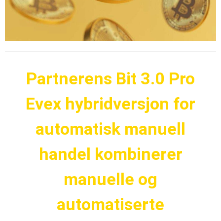
Partnerens Bit 3.0 Pro
Evex hybridversjon for
automatisk manuell
handel kombinerer
manuelle og
automatiserte