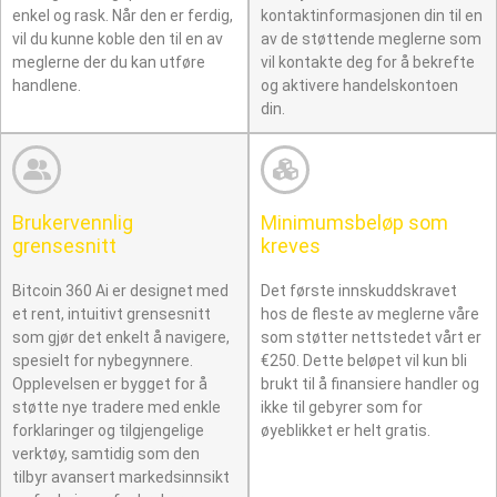
enkel og rask. Når den er ferdig,
kontaktinformasjonen din til en
vil du kunne koble den til en av
av de støttende meglerne som
meglerne der du kan utføre
vil kontakte deg for å bekrefte
handlene.
og aktivere handelskontoen
din.
Brukervennlig
Minimumsbeløp som
grensesnitt
kreves
Bitcoin 360 Ai er designet med
Det første innskuddskravet
et rent, intuitivt grensesnitt
hos de fleste av meglerne våre
som gjør det enkelt å navigere,
som støtter nettstedet vårt er
spesielt for nybegynnere.
€250. Dette beløpet vil kun bli
Opplevelsen er bygget for å
brukt til å finansiere handler og
støtte nye tradere med enkle
ikke til gebyrer som for
forklaringer og tilgjengelige
øyeblikket er helt gratis.
verktøy, samtidig som den
tilbyr avansert markedsinnsikt