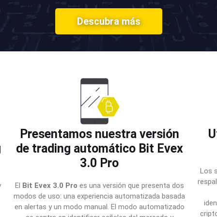
Descubra más
Presentamos nuestra versión
U
g
de trading automático Bit Evex
3.0 Pro
Los s
respa
y
El
Bit Evex 3.0 Pro
es una versión que presenta dos
modos de uso: una experiencia automatizada basada
iden
en alertas y un modo manual. El modo automatizado
cript