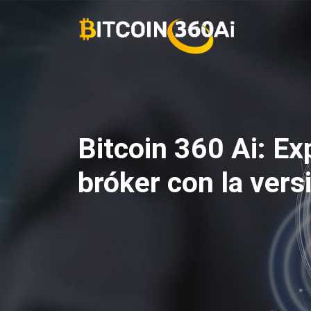
Saltar
al
contenido
Bitcoin 360 Ai: Ex
bróker con la ver