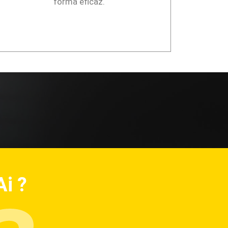
forma eficaz.
Ai
?