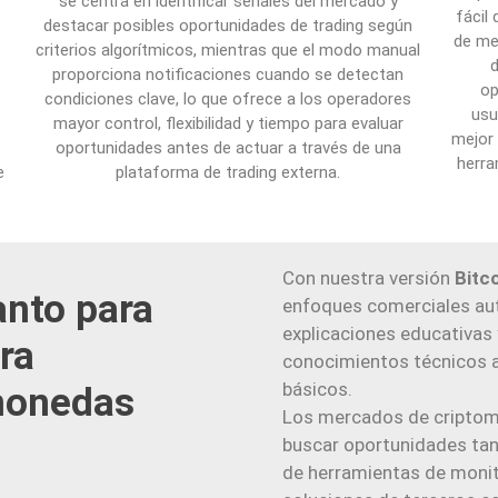
se centra en identificar señales del mercado y
fácil
destacar posibles oportunidades de trading según
de me
criterios algorítmicos, mientras que el modo manual
proporciona notificaciones cuando se detectan
op
condiciones clave, lo que ofrece a los operadores
usu
mayor control, flexibilidad y tiempo para evaluar
mejor
oportunidades antes de actuar a través de una
herra
e
plataforma de trading externa.
Con nuestra versión
Bitc
anto para
enfoques comerciales aut
explicaciones educativas
ra
conocimientos técnicos 
básicos.
monedas
Los mercados de criptom
buscar oportunidades tan
de herramientas de monit