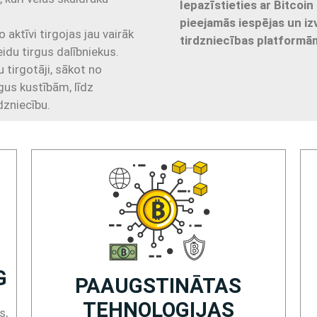
Iepazīstieties ar Bitcoin 
pieejamās iespējas un i
 aktīvi tirgojas jau vairāk
tirdzniecības platformām
du tirgus dalībniekus.
 tirgotāji, sākot no
rgus kustībām, līdz
dzniecību.
G
PAAUGSTINĀTAS
TEHNOLOĢIJAS
s,