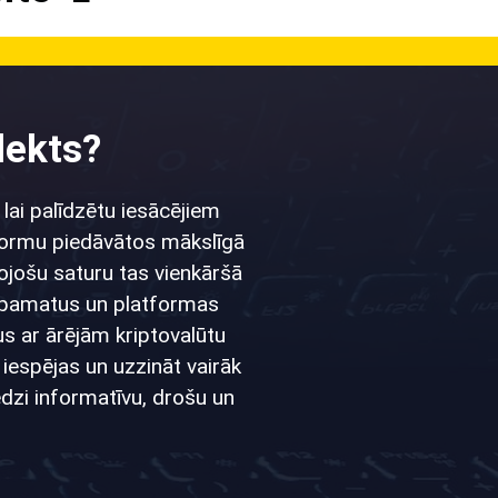
lekts?
 lai palīdzētu iesācējiem
atformu piedāvātos mākslīgā
tojošu saturu tas vienkāršā
us pamatus un platformas
us ar ārējām kriptovalūtu
 iespējas un uzzināt vairāk
redzi informatīvu, drošu un