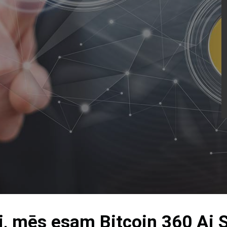
i, mēs esam
Bitcoin 360 Ai
S