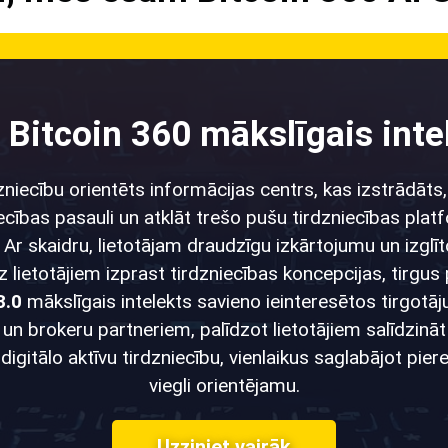
r Bitcoin 360 mākslīgais inte
dzniecību orientēts informācijas centrs, kas izstrādāts,
niecības pasauli un atklāt trešo pušu tirdzniecības pl
. Ar skaidru, lietotājam draudzīgu izkārtojumu un izglī
z lietotājiem izprast tirdzniecības koncepcijas, tirg
3.0
mākslīgais intelekts savieno ieinteresētos tirgotāj
n brokeru partneriem, palīdzot lietotājiem salīdzināt
digitālo aktīvu tirdzniecību, vienlaikus saglabājot pie
viegli orientējamu.
Uzziniet vairāk