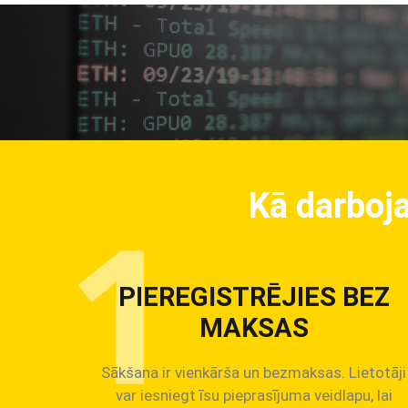
Kā darboja
PIEREGISTRĒJIES BEZ
MAKSAS
Sākšana ir vienkārša un bezmaksas. Lietotāji
var iesniegt īsu pieprasījuma veidlapu, lai