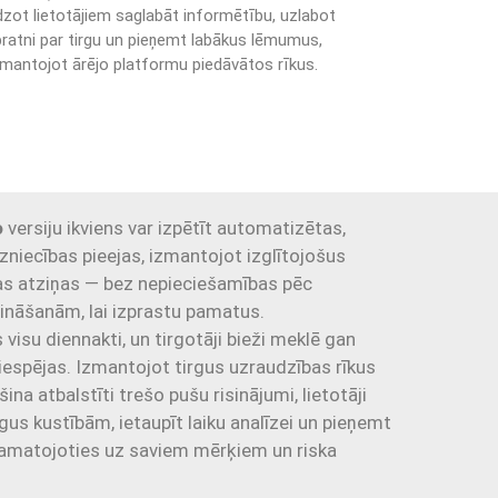
dzot lietotājiem saglabāt informētību, uzlabot
pratni par tirgu un pieņemt labākus lēmumus,
zmantojot ārējo platformu piedāvātos rīkus.
o
versiju ikviens var izpētīt automatizētas,
zniecības pieejas, izmantojot izglītojošus
as atziņas — bez nepieciešamības pēc
ināšanām, lai izprastu pamatus.
 visu diennakti, un tirgotāji bieži meklē gan
 iespējas. Izmantojot tirgus uzraudzības rīkus
na atbalstīti trešo pušu risinājumi, lietotāji
rgus kustībām, ietaupīt laiku analīzei un pieņemt
matojoties uz saviem mērķiem un riska