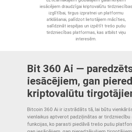
uzticamākajiem globālajiem galamērķiem
iesācējiem draudzīgai kriptovalūtu tirdzniecība
izglītībai, tirgus izpratnei un platformu
atklāšanai, palīdzot lietotājiem mācīties,
salīdzināt iespējas un izpētīt trešo pušu
tirdzniecības platformas, kas atbilst viņu
interesēm.
Bit 360 Ai — paredzēt
iesācējiem, gan piere
kriptovalūtu tirgotāji
Bitcoin 360 Ai ir izstrādāts tā, lai būtu vienkārš
vienlaikus aptverot padziļinātas ar tirdzniecību
funkcijas, ko parasti piedāvā trešo pušu platfo
gan iesācējiem, gan pieredzējušiem tirgotājiem,