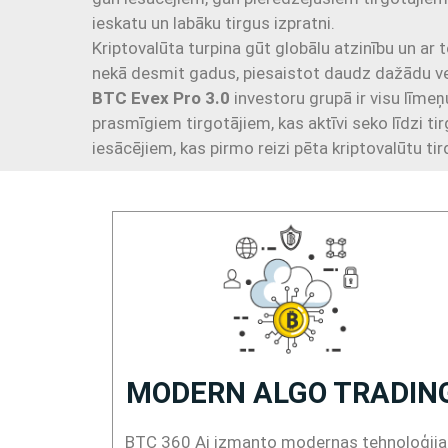
ieskatu un labāku tirgus izpratni.
Kriptovalūta turpina gūt globālu atzinību un ar to
nekā desmit gadus, piesaistot daudz dažādu vei
BTC Evex Pro 3.0
investoru grupā ir visu līmeņu
prasmīgiem tirgotājiem, kas aktīvi seko līdzi ti
iesācējiem, kas pirmo reizi pēta kriptovalūtu tir
MODERN ALGO TRADIN
BTC 360 Ai izmanto modernas tehnoloģija