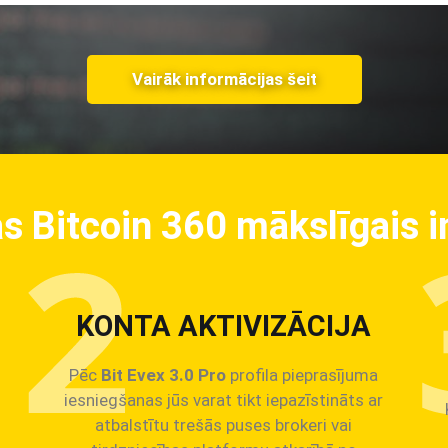
Vairāk informācijas šeit
s Bitcoin 360 mākslīgais i
KONTA AKTIVIZĀCIJA
Pēc
Bit Evex 3.0 Pro
profila pieprasījuma
iesniegšanas jūs varat tikt iepazīstināts ar
atbalstītu trešās puses brokeri vai