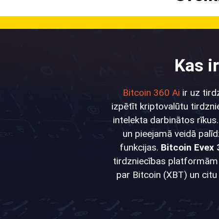
Kas i
Bitcoin 360 Ai
ir uz tir
izpētīt kriptovalūtu tirdz
intelekta darbinātos rīkus
un pieejamā veidā palīd
funkcijas.
Bitcoin Evex 
tirdzniecības platformām u
par Bitcoin (XBT) un citu 