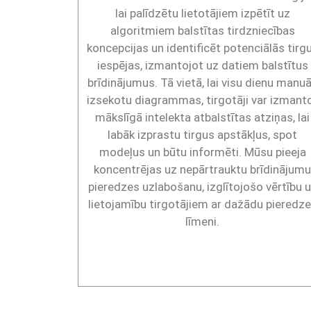
lai palīdzētu lietotājiem izpētīt uz
algoritmiem balstītas tirdzniecības
koncepcijas un identificēt potenciālās tirg
iespējas, izmantojot uz datiem balstītus
brīdinājumus. Tā vietā, lai visu dienu manuā
izsekotu diagrammas, tirgotāji var izmant
mākslīgā intelekta atbalstītas atziņas, lai
labāk izprastu tirgus apstākļus, spot
modeļus un būtu informēti. Mūsu pieeja
koncentrējas uz nepārtrauktu brīdinājum
pieredzes uzlabošanu, izglītojošo vērtību 
lietojamību tirgotājiem ar dažādu pieredz
līmeni.