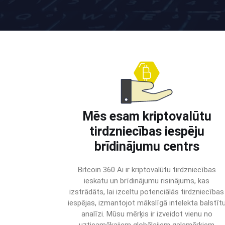
Mēs esam kriptovalūtu
tirdzniecības iespēju
brīdinājumu centrs
Bitcoin 360 Ai ir kriptovalūtu tirdzniecības
ieskatu un brīdinājumu risinājums, kas
izstrādāts, lai izceltu potenciālās tirdzniecības
iespējas, izmantojot mākslīgā intelekta balstīt
analīzi. Mūsu mērķis ir izveidot vienu no