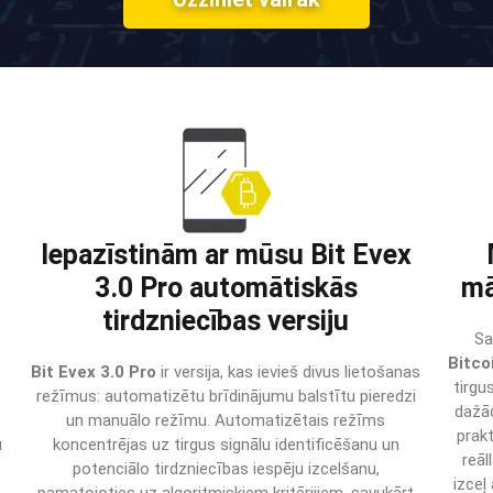
Iepazīstinām ar mūsu Bit Evex
3.0 Pro automātiskās
mā
tirdzniecības versiju
Sa
Bitco
Bit Evex 3.0 Pro
ir versija, kas ievieš divus lietošanas
tirgu
režīmus: automatizētu brīdinājumu balstītu pieredzi
dažād
un manuālo režīmu. Automatizētais režīms
prak
u
koncentrējas uz tirgus signālu identificēšanu un
reāl
potenciālo tirdzniecības iespēju izcelšanu,
izceļ