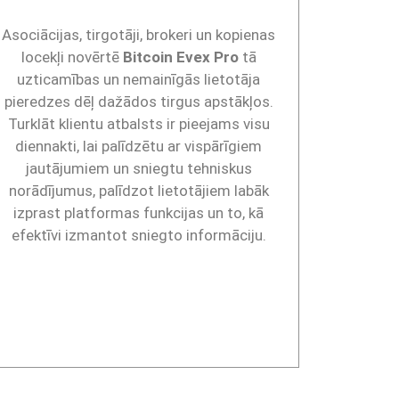
Asociācijas, tirgotāji, brokeri un kopienas
locekļi novērtē
Bitcoin Evex Pro
tā
uzticamības un nemainīgās lietotāja
pieredzes dēļ dažādos tirgus apstākļos.
Turklāt klientu atbalsts ir pieejams visu
diennakti, lai palīdzētu ar vispārīgiem
jautājumiem un sniegtu tehniskus
norādījumus, palīdzot lietotājiem labāk
izprast platformas funkcijas un to, kā
efektīvi izmantot sniegto informāciju.