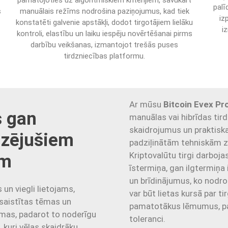
pamatojoties uz algoritmiskiem kritērijiem, savukārt
palī
s
manuālais režīms nodrošina paziņojumus, kad tiek
iz
konstatēti galvenie apstākļi, dodot tirgotājiem lielāku
i
kontroli, elastību un laiku iespēju novērtēšanai pirms
darbību veikšanas, izmantojot trešās puses
tirdzniecības platformu.
Ar mūsu
Bitcoin Evex Pr
s gan
manuālas vai hibrīdas tird
skaidrojumus un praktisk
dzējušiem
padziļinātām tehniskām z
Kriptovalūtu tirgi darbojas
em
īstermiņa, gan ilgtermiņa
un brīdinājumus, ko nodroši
s un viegli lietojams,
var būt lietas kursā par ti
 saistītas tēmas un
pamatotākus lēmumus, pa
rmas, padarot to noderīgu
toleranci.
 kuri vēlas skaidrāku