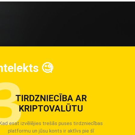
ntelekts
🧐
TIRDZNIECĪBA AR
KRIPTOVALŪTU
Kad esat izvēlējies trešās puses tirdzniecības
platformu un jūsu konts ir aktīvs pie šī