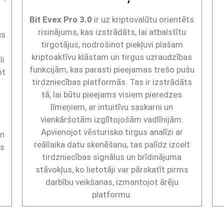
Bit Evex Pro 3.0
ir uz kriptovalūtu orientēts
risinājums, kas izstrādāts, lai atbalstītu
us
tirgotājus, nodrošinot piekļuvi plašam
kriptoaktīvu klāstam un tirgus uzraudzības
li
funkcijām, kas parasti pieejamas trešo pušu
ot
tirdzniecības platformās. Tas ir izstrādāts
tā, lai būtu pieejams visiem pieredzes
līmeņiem, ar intuitīvu saskarni un
vienkāršotām izglītojošām vadlīnijām.
u
Apvienojot vēsturisko tirgus analīzi ar
un
reāllaika datu skenēšanu, tas palīdz izcelt
es
tirdzniecības signālus un brīdinājuma
stāvokļus, ko lietotāji var pārskatīt pirms
darbību veikšanas, izmantojot ārēju
platformu.