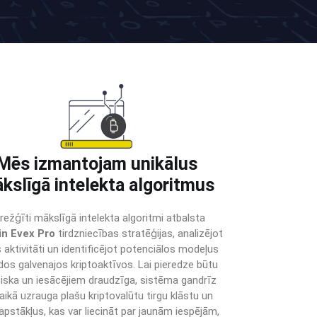
Mēs izmantojam unikālus
kslīgā intelekta algoritmus
režģīti mākslīgā intelekta algoritmi atbalsta
in Evex Pro
tirdzniecības stratēģijas, analizējot
s aktivitāti un identificējot potenciālos modeļus
os galvenajos kriptoaktīvos. Lai pieredze būtu
tiska un iesācējiem draudzīga, sistēma gandrīz
laikā uzrauga plašu kriptovalūtu tirgu klāstu un
 apstākļus, kas var liecināt par jaunām iespējām,