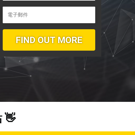
FIND OUT MORE
 👋