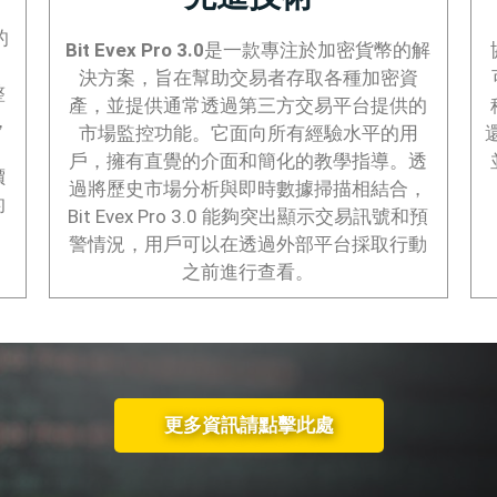
的
Bit Evex Pro 3.0
是一款專注於加密貨幣的解
決方案，旨在幫助交易者存取各種加密資
整
產，並提供通常透過第三方交易平台提供的
，
市場監控功能。它面向所有經驗水平的用
戶，擁有直覺的介面和簡化的教學指導。透
價
過將歷史市場分析與即時數據掃描相結合，
的
Bit Evex Pro 3.0 能夠突出顯示交易訊號和預
警情況，用戶可以在透過外部平台採取行動
之前進行查看。
更多資訊請點擊此處