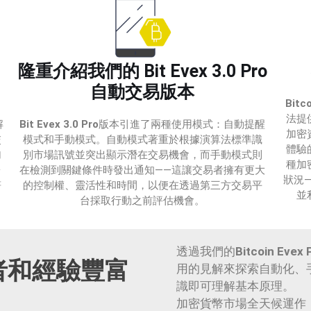
隆重介紹我們的 Bit Evex 3.0 Pro
自動交易版本
Bitc
法提
解
Bit Evex 3.0 Pro
版本引進了兩種使用模式：自動提醒
加密
交
模式和手動模式。自動模式著重於根據演算法標準識
體驗
加
別市場訊號並突出顯示潛在交易機會，而手動模式則
種加
台
在檢測到關鍵條件時發出通知——這讓交易者擁有更大
狀況
符
的控制權、靈活性和時間，以便在透過第三方交易平
並
台採取行動之前評估機會。
透過我們的
Bitcoin Evex 
初學者和經驗豐富
用的見解來探索自動化、
識即可理解基本原理。
加密貨幣市場全天候運作