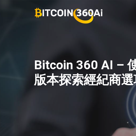
跳
至
主
要
內
容
Bitcoin 360 AI –
版本探索經紀商選