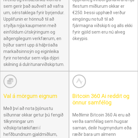
sem gerir það auðvelt að vafra
flestum miðlurum okkar er
um, sérstaklega fyrir byrjendur.
€250. Þessi upphæð verður
Upplifunin er hönnuð til að
eingöngu notuð til að
styðja nýja kaupmenn með
fjármagna viðskipti og alls ekki
einföldum útskýringum og
fyrir gjöld sem eru nú alveg
aðgengilegum verkfærum, en
ókeypis.
býður samt upp á háþróaða
markaðsinnsýn og eiginleika
fyrir notendur sem vilja dýpri
skilning á dulritunarviðskiptum.
Val á mörgum eignum
Bitcoin 360 Ai reddit og
önnur samfélög
Með því að nota þjónustu
síðunnar okkar getur þú fengið
Meðlimir Bitcoin 360 Ai eru að
tilkynningar um
verða samfélag sem hugsar
viðskiptatækifæri í
saman, deilir hugmyndum eða
hefðbundnum gjaldmiðlum,
ræðir bara um almenn