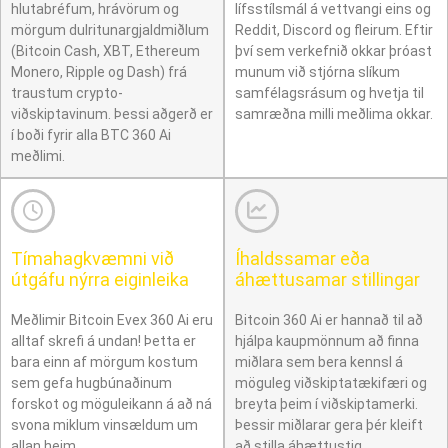
hlutabréfum, hrávörum og
lífsstílsmál á vettvangi eins og
mörgum dulritunargjaldmiðlum
Reddit, Discord og fleirum. Eftir
(Bitcoin Cash, XBT, Ethereum
því sem verkefnið okkar þróast
Monero, Ripple og Dash) frá
munum við stjórna slíkum
traustum crypto-
samfélagsrásum og hvetja til
viðskiptavinum. Þessi aðgerð er
samræðna milli meðlima okkar.
í boði fyrir alla BTC 360 Ai
meðlimi.
Tímahagkvæmni við
Íhaldssamar eða
útgáfu nýrra eiginleika
áhættusamar stillingar
Meðlimir Bitcoin Evex 360 Ai eru
Bitcoin 360 Ai er hannað til að
alltaf skrefi á undan! Þetta er
hjálpa kaupmönnum að finna
bara einn af mörgum kostum
miðlara sem bera kennsl á
sem gefa hugbúnaðinum
möguleg viðskiptatækifæri og
forskot og möguleikann á að ná
breyta þeim í viðskiptamerki.
svona miklum vinsældum um
Þessir miðlarar gera þér kleift
allan heim.
að stilla áhættustig