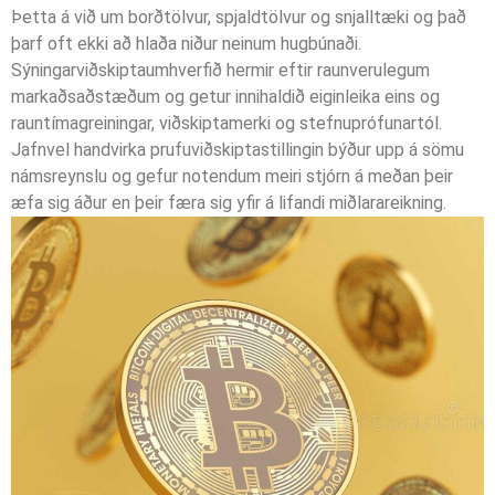
Þetta á við um borðtölvur, spjaldtölvur og snjalltæki og það
þarf oft ekki að hlaða niður neinum hugbúnaði.
Sýningarviðskiptaumhverfið hermir eftir raunverulegum
markaðsaðstæðum og getur innihaldið eiginleika eins og
rauntímagreiningar, viðskiptamerki og stefnuprófunartól.
Jafnvel handvirka prufuviðskiptastillingin býður upp á sömu
námsreynslu og gefur notendum meiri stjórn á meðan þeir
æfa sig áður en þeir færa sig yfir á lifandi miðlarareikning.