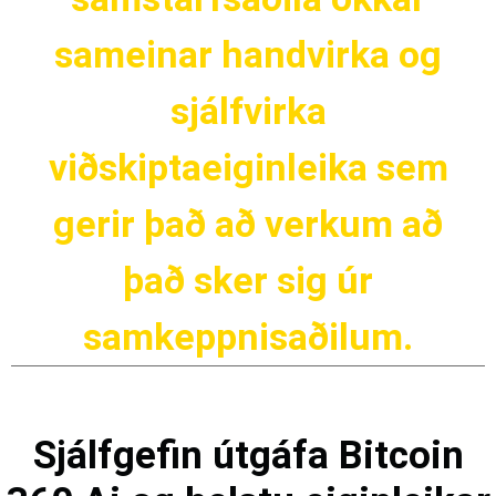
sameinar handvirka og
sjálfvirka
viðskiptaeiginleika sem
gerir það að verkum að
það sker sig úr
samkeppnisaðilum.
Sjálfgefin útgáfa Bitcoin