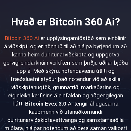
Hvað er Bitcoin 360 Ai?
Bitcoin 360 Ai
er upplýsingamiðstöð sem einblínir
á viðskipti og er hönnuð til að hjálpa byrjendum að
kanna heim dulritunarviðskipta og uppgötva
gervigreindarknúin verkfæri sem þriðju aðilar bjóða
upp á. Með skýru, notendavænu útliti og
fræðsluefni styður það notendur við að skilja
viðskiptahugtök, grunnatriði markaðarins og
eiginleika kerfisins á einfaldan og aðgengilegan
hátt.
Bitcoin Evex 3.0
Ai tengir áhugasama
kaupmenn við utanaðkomandi
dulritunarviðskiptavettvanga og samstarfsaðila
miðlara, hjálpar notendum að bera saman valkosti