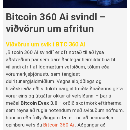
Bitcoin 360 Ai svindl –
viðvörun um afritun
Viðvörun um svik í BTC 360 AI
„Bitcoin 360 Ai svindl“ er oft notað til að lýsa
aðstæðum þar sem óáreiðanlegar heimildir búa til
villandi afrit af lögmætum vefsíðum, tólum eða
vörumerkjaþjónustu sem tengjast
dulritunargjaldmiðlum. Vegna alþjóðlegs og
hraðskreiða eðlis dulritunargjaldmiðlaiðnaðarins geta
vörur eins og útgáfur okkar af vefsíðunni – þar á
meðal
Bitcoin Evex 3.0
– orðið skotmörk eftirherma
sem reyna að rugla notendum með svipuðum nöfnum,
hönnun eða fullyrðingum. Þú ert nú að heimsækja
opinberu vefsíðu
Bitcoin 360 Ai
. Aðgangur að