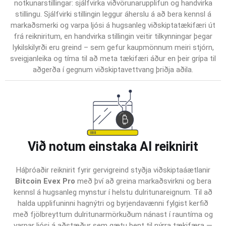
notkunarstillingar: sjálfvirka viðvörunarupplifun og handvirka
stillingu. Sjálfvirki stillingin leggur áherslu á að bera kennsl á
markaðsmerki og varpa ljósi á hugsanleg viðskiptatækifæri út
frá reikniritum, en handvirka stillingin veitir tilkynningar þegar
lykilskilyrði eru greind – sem gefur kaupmönnum meiri stjórn,
sveigjanleika og tíma til að meta tækifæri áður en þeir grípa til
aðgerða í gegnum viðskiptavettvang þriðja aðila.
Við notum einstaka AI reiknirit
Háþróaðir reiknirit fyrir gervigreind styðja viðskiptaáætlanir
Bitcoin Evex Pro
með því að greina markaðsvirkni og bera
kennsl á hugsanleg mynstur í helstu dulritunareignum. Til að
halda upplifuninni hagnýtri og byrjendavænni fylgist kerfið
með fjölbreyttum dulritunarmörkuðum nánast í rauntíma og
varpar ljósi á aðstæður sem gætu bent til nýrra tækifæra —