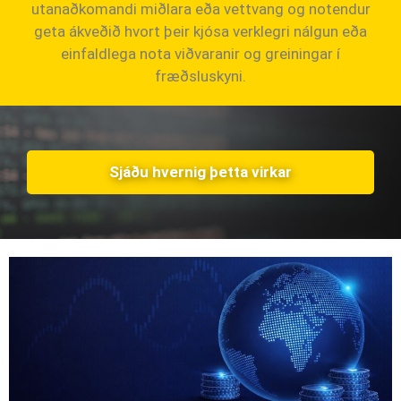
utanaðkomandi miðlara eða vettvang og notendur
geta ákveðið hvort þeir kjósa verklegri nálgun eða
einfaldlega nota viðvaranir og greiningar í
fræðsluskyni.
Sjáðu hvernig þetta virkar