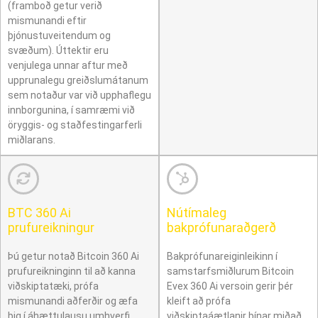
(framboð getur verið
mismunandi eftir
þjónustuveitendum og
svæðum). Úttektir eru
venjulega unnar aftur með
upprunalegu greiðslumátanum
sem notaður var við upphaflegu
innborgunina, í samræmi við
öryggis- og staðfestingarferli
miðlarans.
BTC 360 Ai
Nútímaleg
prufureikningur
bakprófunaraðgerð
Þú getur notað Bitcoin 360 Ai
Bakprófunareiginleikinn í
prufureikninginn til að kanna
samstarfsmiðlurum Bitcoin
viðskiptatæki, prófa
Evex 360 Ai versoin gerir þér
mismunandi aðferðir og æfa
kleift að prófa
þig í áhættulausu umhverfi.
viðskiptaáætlanir þínar miðað