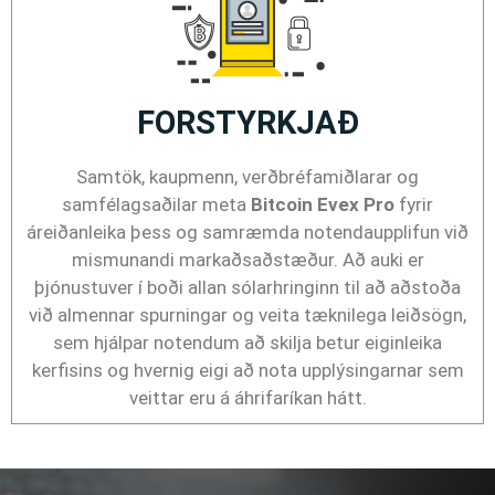
FORSTYRKJAÐ
Samtök, kaupmenn, verðbréfamiðlarar og
samfélagsaðilar meta
Bitcoin Evex Pro
fyrir
áreiðanleika þess og samræmda notendaupplifun við
mismunandi markaðsaðstæður. Að auki er
þjónustuver í boði allan sólarhringinn til að aðstoða
við almennar spurningar og veita tæknilega leiðsögn,
sem hjálpar notendum að skilja betur eiginleika
kerfisins og hvernig eigi að nota upplýsingarnar sem
veittar eru á áhrifaríkan hátt.