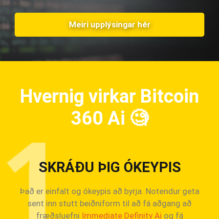
Meiri upplýsingar hér
Hvernig virkar Bitcoin
360 Ai
🧐
SKRÁÐU ÞIG ÓKEYPIS
Það er einfalt og ókeypis að byrja. Notendur geta
sent inn stutt beiðniform til að fá aðgang að
fræðsluefni
Immediate Definity Ai
og fá