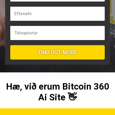
FIND OUT MORE
Hæ, við erum
Bitcoin 360
Ai
Site 👋