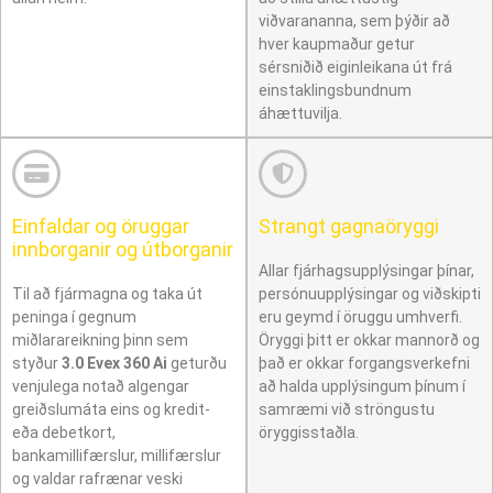
viðvarananna, sem þýðir að
hver kaupmaður getur
sérsniðið eiginleikana út frá
einstaklingsbundnum
áhættuvilja.
Einfaldar og öruggar
Strangt gagnaöryggi
innborganir og útborganir
Allar fjárhagsupplýsingar þínar,
Til að fjármagna og taka út
persónuupplýsingar og viðskipti
peninga í gegnum
eru geymd í öruggu umhverfi.
miðlarareikning þinn sem
Öryggi þitt er okkar mannorð og
styður
3.0 Evex 360 Ai
geturðu
það er okkar forgangsverkefni
venjulega notað algengar
að halda upplýsingum þínum í
greiðslumáta eins og kredit-
samræmi við ströngustu
eða debetkort,
öryggisstaðla.
bankamillifærslur, millifærslur
og valdar rafrænar veski