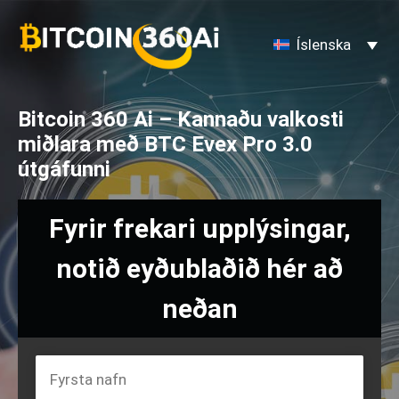
Skip
to
Íslenska
content
Bitcoin 360 Ai – Kannaðu valkosti
miðlara með BTC Evex Pro 3.0
útgáfunni
Fyrir frekari upplýsingar,
notið eyðublaðið hér að
neðan