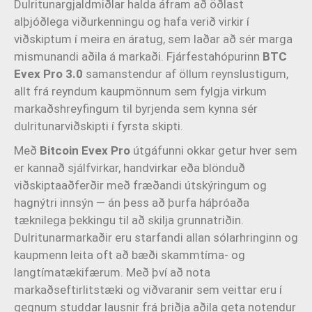
Dulritunargjaldmiðlar halda áfram að öðlast
alþjóðlega viðurkenningu og hafa verið virkir í
viðskiptum í meira en áratug, sem laðar að sér marga
mismunandi aðila á markaði. Fjárfestahópurinn
BTC
Evex Pro 3.0
samanstendur af öllum reynslustigum,
allt frá reyndum kaupmönnum sem fylgja virkum
markaðshreyfingum til byrjenda sem kynna sér
dulritunarviðskipti í fyrsta skipti.
Með
Bitcoin Evex Pro
útgáfunni okkar getur hver sem
er kannað sjálfvirkar, handvirkar eða blönduð
viðskiptaaðferðir með fræðandi útskýringum og
hagnýtri innsýn — án þess að þurfa háþróaða
tæknilega þekkingu til að skilja grunnatriðin.
Dulritunarmarkaðir eru starfandi allan sólarhringinn og
kaupmenn leita oft að bæði skammtíma- og
langtímatækifærum. Með því að nota
markaðseftirlitstæki og viðvaranir sem veittar eru í
gegnum studdar lausnir frá þriðja aðila geta notendur