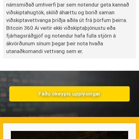
námsmiðað umhverfi þar sem notendur geta kannað
viðskiptahugtök, skilið áhættu og borið saman
viðskiptavettvanga þriðja aðila út frá þörfum þeirra.
Bitcoin 360 Ai veitir ekki viðskiptaþjónustu eða
fjárhagsráðgjöf og notendur hafa fulla stjórn á
ákvörðunum sínum þegar þeir nota hvaða
utanaðkomandi vettvang sem er.
Fáðu ókeypis upplýsingar