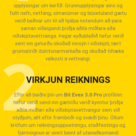
upplýsingar um kerfið. Grunnupplýsingar eins og
fullt nafn, netfang, símanúmer og búsetuland gætu
verið beðnar um til að hjálpa notendum að para
saman viðeigandi þriðja aðila miðlara eða
viðskiptavettvanga. Þegar eyðublaðið hefur verið
sent inn geturðu skoðað innsýn í viðskipti, lært
grunnatriði dulritunarmarkaða og skoðað tiltæka
valkosti á vettvangi.
VIRKJUN REIKNINGS
Eftir að beiðni þín um
Bit Evex 3.0 Pro
prófílinn
hefur verið send inn gætirðu verið kynntur þriðja
aðila miðlari eða viðskiptavettvangur sem við
styðjum, allt eftir framboði og svæði þínu. Öllum
kröfum um reikningsuppsetningu, staðfestingu og
fjármögnun er sinnt beint af utanaðkomandi