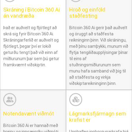
Skráning í Bitcoin 360 Ai
Hröð og einföld
án vandræða
staðfesting
Það er auðvelt og fljótlegt að
Bitcoin 360 Ai gerir það auðvelt
skrá sig fyrir Bitcoin 360 Ai.
og öruggt að staðfesta
Skráningarferlið er auðvelt og
reikninginn þinn. Við skráningu,
fljótlegt, þegar því er lokið
með þínu samþykki, munum við
geturðu tengt það við einn af
flytja tengiliðaupplýsingar þínar
miðlurunum þar sem þú getur
til eins af
framkvæmt viðskiptin.
stuðningsmiðlurunum sem
munu hafa samband við þig til
að staðfesta og virkja
viðskiptareikninginn þinn.
Notendavænt viðmót
Lágmarksfjármagn sem
krafist er
Bitcoin 360 Ai er hannað með
hreinu og innsæisríku viðmóti
Upphafleg innborgunarkrafa hjá