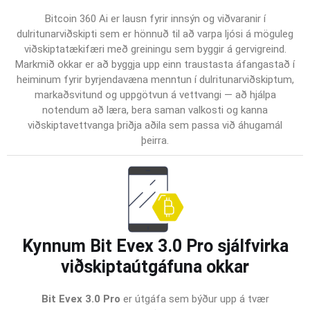
Bitcoin 360 Ai er lausn fyrir innsýn og viðvaranir í
dulritunarviðskipti sem er hönnuð til að varpa ljósi á möguleg
viðskiptatækifæri með greiningu sem byggir á gervigreind.
Markmið okkar er að byggja upp einn traustasta áfangastað í
heiminum fyrir byrjendavæna menntun í dulritunarviðskiptum,
markaðsvitund og uppgötvun á vettvangi — að hjálpa
notendum að læra, bera saman valkosti og kanna
viðskiptavettvanga þriðja aðila sem passa við áhugamál
þeirra.
Kynnum Bit Evex 3.0 Pro sjálfvirka
viðskiptaútgáfuna okkar
Bit Evex 3.0 Pro
er útgáfa sem býður upp á tvær