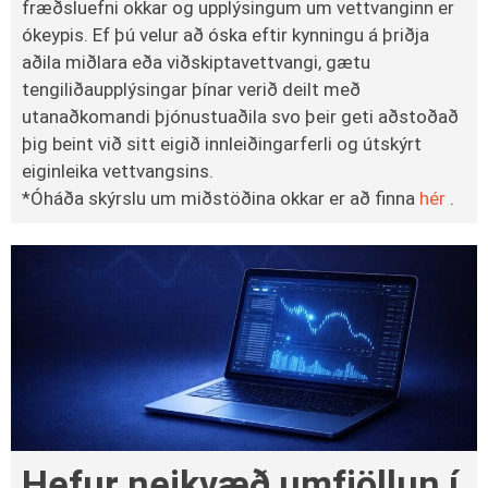
fræðsluefni okkar og upplýsingum um vettvanginn er
ókeypis. Ef þú velur að óska eftir kynningu á þriðja
aðila miðlara eða viðskiptavettvangi, gætu
tengiliðaupplýsingar þínar verið deilt með
utanaðkomandi þjónustuaðila svo þeir geti aðstoðað
þig beint við sitt eigið innleiðingarferli og útskýrt
eiginleika vettvangsins.
*Óháða skýrslu um miðstöðina okkar er að finna
hér
.
Hefur neikvæð umfjöllun í