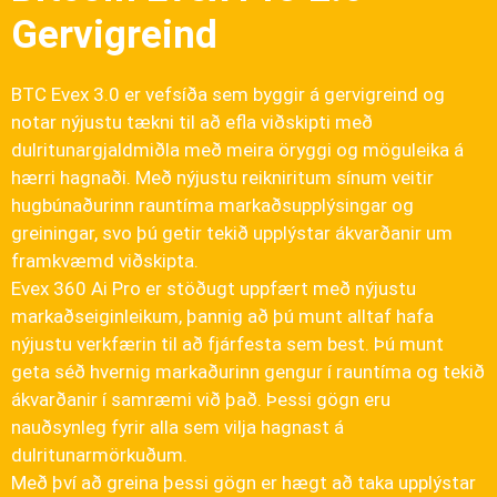
Gervigreind
BTC Evex 3.0 er vefsíða sem byggir á gervigreind og
notar nýjustu tækni til að efla viðskipti með
dulritunargjaldmiðla með meira öryggi og möguleika á
hærri hagnaði. Með nýjustu reikniritum sínum veitir
hugbúnaðurinn rauntíma markaðsupplýsingar og
greiningar, svo þú getir tekið upplýstar ákvarðanir um
framkvæmd viðskipta.
Evex 360 Ai Pro er stöðugt uppfært með nýjustu
markaðseiginleikum, þannig að þú munt alltaf hafa
nýjustu verkfærin til að fjárfesta sem best. Þú munt
geta séð hvernig markaðurinn gengur í rauntíma og tekið
ákvarðanir í samræmi við það. Þessi gögn eru
nauðsynleg fyrir alla sem vilja hagnast á
dulritunarmörkuðum.
Með því að greina þessi gögn er hægt að taka upplýstar