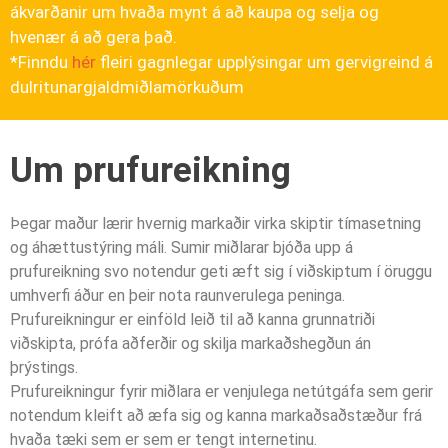
ákvarðanir um hvaða mynt á að kaupa og selja og
hvenær á að gera það.
*Finndu
hér
fleiri gagnlegar upplýsingar um gervigreind á
dulritunargjaldmiðlamörkuðum
Um prufureikning
Þegar maður lærir hvernig markaðir virka skiptir tímasetning
og áhættustýring máli. Sumir miðlarar bjóða upp á
prufureikning svo notendur geti æft sig í viðskiptum í öruggu
umhverfi áður en þeir nota raunverulega peninga.
Prufureikningur er einföld leið til að kanna grunnatriði
viðskipta, prófa aðferðir og skilja markaðshegðun án
þrýstings.
Prufureikningur fyrir miðlara er venjulega netútgáfa sem gerir
notendum kleift að æfa sig og kanna markaðsaðstæður frá
hvaða tæki sem er sem er tengt internetinu.