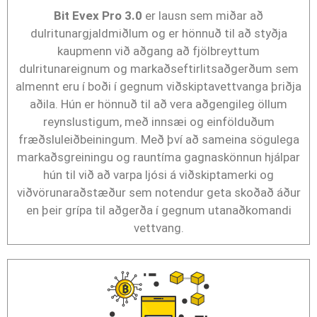
Bit Evex Pro 3.0
er lausn sem miðar að
dulritunargjaldmiðlum og er hönnuð til að styðja
kaupmenn við aðgang að fjölbreyttum
dulritunareignum og markaðseftirlitsaðgerðum sem
almennt eru í boði í gegnum viðskiptavettvanga þriðja
aðila. Hún er hönnuð til að vera aðgengileg öllum
reynslustigum, með innsæi og einfölduðum
fræðsluleiðbeiningum. Með því að sameina sögulega
markaðsgreiningu og rauntíma gagnaskönnun hjálpar
hún til við að varpa ljósi á viðskiptamerki og
viðvörunaraðstæður sem notendur geta skoðað áður
en þeir grípa til aðgerða í gegnum utanaðkomandi
vettvang.