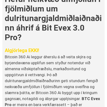
fjölmiðlum um
dulritunargjaldmiðlaiðnaði
nn áhrif á Bit Evex 3.0
Pro?
Algjörlega EKKI!
Bitcoin 360 Ai leggur áherslu á að veita skýra og
byrjendavæna upplifun sem styður notendur við
almenna viðskiptafræðslu, markaðsvitund og
uppgötvun á vettvangi. Þó að
dulritunargjaldmiðlaiðnaðurinn geti stundum fengið
neikvæða umfjöllun í fjölmiðlum vegna sveiflna og
slæmra þátta, er Bitcoin 360 Ai byggt upp í kringum
gagnsæi, notagildi og ábyrgar upplýsingar.
BTC Evex
Pro
er meira en bara verkfærasett – það er