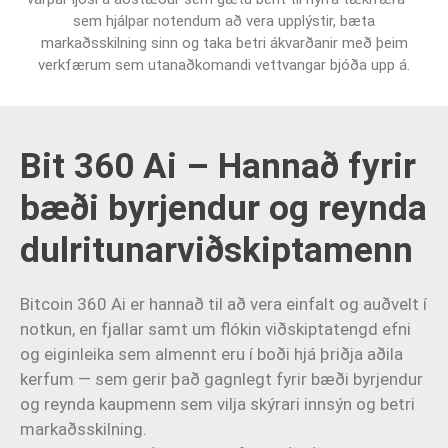
sem hjálpar notendum að vera upplýstir, bæta
markaðsskilning sinn og taka betri ákvarðanir með þeim
verkfærum sem utanaðkomandi vettvangar bjóða upp á.
Bit 360 Ai – Hannað fyrir
bæði byrjendur og reynda
dulritunarviðskiptamenn
Bitcoin 360 Ai er hannað til að vera einfalt og auðvelt í
notkun, en fjallar samt um flókin viðskiptatengd efni
og eiginleika sem almennt eru í boði hjá þriðja aðila
kerfum — sem gerir það gagnlegt fyrir bæði byrjendur
og reynda kaupmenn sem vilja skýrari innsýn og betri
markaðsskilning.