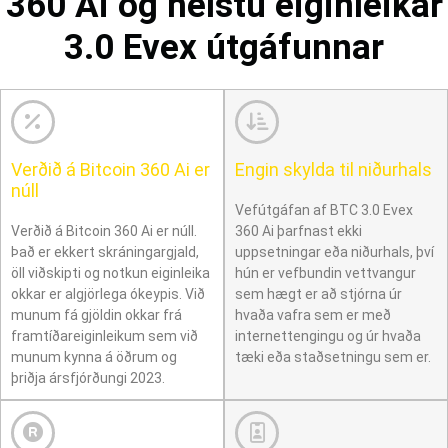
360 Ai og helstu eiginleikar
3.0 Evex útgáfunnar
Verðið á Bitcoin 360 Ai er
Engin skylda til niðurhals
núll
Vefútgáfan af BTC 3.0 Evex
Verðið á Bitcoin 360 Ai er núll.
360 Ai þarfnast ekki
Það er ekkert skráningargjald,
uppsetningar eða niðurhals, því
öll viðskipti og notkun eiginleika
hún er vefbundin vettvangur
okkar er algjörlega ókeypis. Við
sem hægt er að stjórna úr
munum fá gjöldin okkar frá
hvaða vafra sem er með
framtíðareiginleikum sem við
internettengingu og úr hvaða
munum kynna á öðrum og
tæki eða staðsetningu sem er.
þriðja ársfjórðungi 2023.