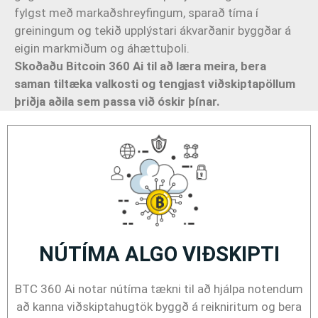
fylgst með markaðshreyfingum, sparað tíma í
greiningum og tekið upplýstari ákvarðanir byggðar á
eigin markmiðum og áhættuþoli.
Skoðaðu Bitcoin 360 Ai til að læra meira, bera
saman tiltæka valkosti og tengjast viðskiptapöllum
þriðja aðila sem passa við óskir þínar.
NÚTÍMA ALGO VIÐSKIPTI
BTC 360 Ai notar nútíma tækni til að hjálpa notendum
að kanna viðskiptahugtök byggð á reikniritum og bera