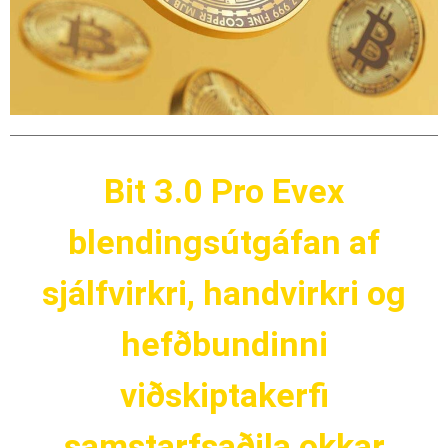
Bit 3.0 Pro Evex
blendingsútgáfan af
sjálfvirkri, handvirkri og
hefðbundinni
viðskiptakerfi
samstarfsaðila okkar