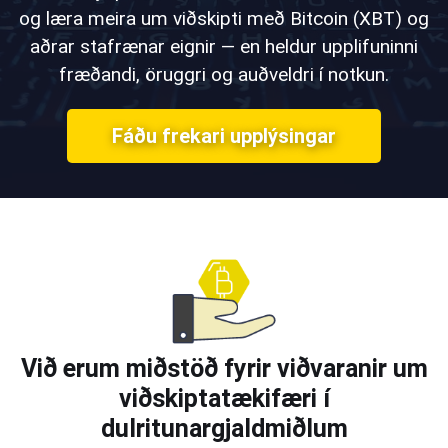
og læra meira um viðskipti með Bitcoin (XBT) og
aðrar stafrænar eignir — en heldur upplifuninni
fræðandi, öruggri og auðveldri í notkun.
Fáðu frekari upplýsingar
Við erum miðstöð fyrir viðvaranir um
viðskiptatækifæri í
dulritunargjaldmiðlum