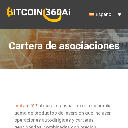
Saltar
al
Español
contenido
Cartera de asociaciones
Instant XP
atrae a los usuarios con su amplia
gama de productos de inversión que incluyen
operaciones autodirigidas y carteras
gestionadas, combinadas con precios