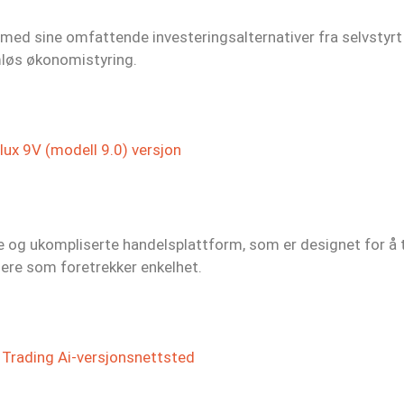
ed sine omfattende investeringsalternativer fra selvstyrt ha
mløs økonomistyring.
ux 9V (modell 9.0) versjon
le og ukompliserte handelsplattform, som er designet for å 
adere som foretrekker enkelhet.
Trading Ai-versjonsnettsted