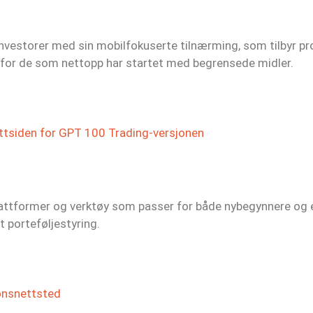
nvestorer med sin mobilfokuserte tilnærming, som tilbyr pro
lt for de som nettopp har startet med begrensede midler.
ttsiden for GPT 100 Trading-versjonen
plattformer og verktøy som passer for både nybegynnere og e
 porteføljestyring.
onsnettsted