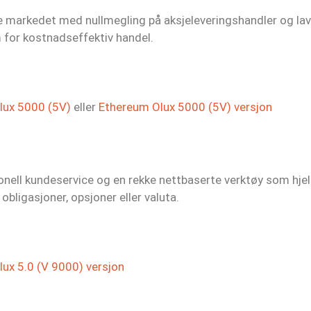
ke markedet med nullmegling på aksjeleveringshandler og l
m for kostnadseffektiv handel.
lux 5000 (5V)
eller
Ethereum Olux 5000 (5V) versjon
jonell kundeservice og en rekke nettbaserte verktøy som hje
obligasjoner, opsjoner eller valuta.
ux 5.0 (V 9000) versjon