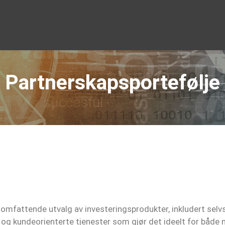
Partnerskapsportefølje
 omfattende utvalg av investeringsprodukter, inkludert selvs
g kundeorienterte tjenester som gjør det ideelt for både n