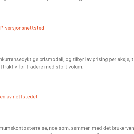
XP-versjonsnettsted
nkurransedyktige prismodell, og tilbyr lav prising per aksje, 
ttraktiv for tradere med stort volum.
nen av nettstedet
nimumskontostørrelse, noe som, sammen med det brukervennl