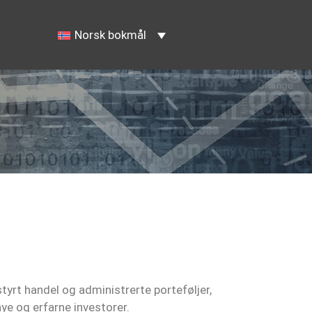
Norsk bokmål
tyrt handel og administrerte porteføljer,
ye og erfarne investorer.