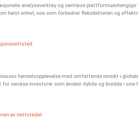
ofesjonelle analyseverktøy og sømløse plattformuavhengige f
om helst enhet, noe som forbedrer fleksibiliteten og effektiv
rsjonsnettsted
teklasses handelsopplevelse med omfattende innsikt i global
et for seriøse investorer som ønsker dybde og bredde i sine
onen av nettstedet