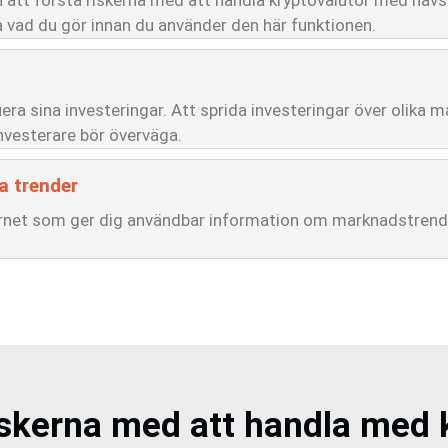
n att förstå riskerna med att handla kryptovalutor med häv
ta vad du gör innan du använder den här funktionen.
fiera sina investeringar. Att sprida investeringar över olika 
nvesterare bör överväga.
a trender
nternet som ger dig användbar information om marknadstrende
iskerna med att handla med 