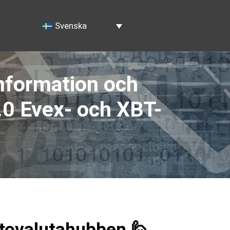
Svenska
information och
.0 Evex- och XBT-
ptovalutahubben 🙋‍