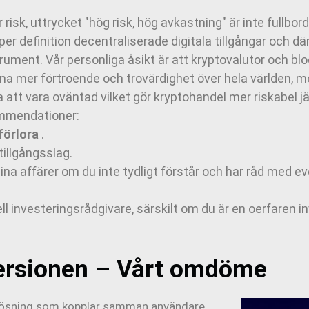
 risk, uttrycket "hög risk, hög avkastning" är inte fullbo
per definition decentraliserade digitala tillgångar och dä
rument. Vår personliga åsikt är att kryptovalutor och blo
na mer förtroende och trovärdighet över hela världen, 
ta att vara oväntad vilket gör kryptohandel mer riskabel
ommendationer:
 förlora
.
 tillgångsslag.
ina affärer om du inte tydligt förstår och har råd med e
ell investeringsrådgivare, särskilt om du är en oerfaren
versionen – Vårt omdöme
slösning som kopplar samman användare