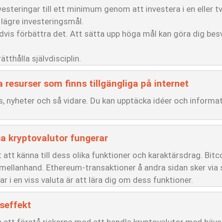
nvesteringar till ett minimum genom att investera i en eller t
 lägre investeringsmål.
advis förbättra det. Att sätta upp höga mål kan göra dig be
ätthålla självdisciplin.
 resurser som finns tillgängliga på internet
ps, nyheter och så vidare. Du kan upptäcka idéer och informa
sa kryptovalutor fungerar
gt att känna till dess olika funktioner och karaktärsdrag. Bit
n mellanhand. Ethereum-transaktioner å andra sidan sker via
r i en viss valuta är att lära dig om dess funktioner.
seffekt