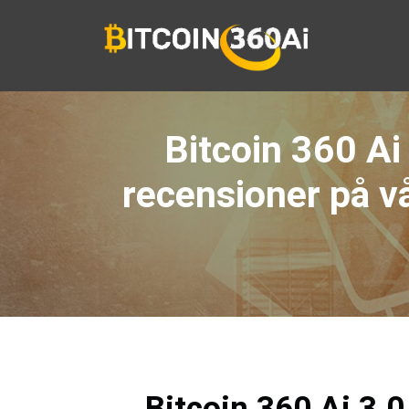
Hoppa
till
innehåll
Bitcoin 360 Ai
recensioner på v
Bitcoin 360 Ai 3.0