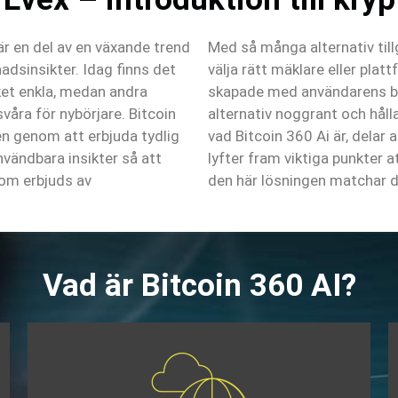
r en del av en växande trend
Med så många alternativ til
dsinsikter. Idag finns det
välja rätt mäklare eller platt
et enkla, medan andra
skapade med användarens bäs
våra för nybörjare. Bitcoin
alternativ noggrant och hålla
en genom att erbjuda tydlig
vad Bitcoin 360 Ai är, delar
vändbara insikter så att
lyfter fram viktiga punkter a
som erbjuds av
den här lösningen matchar d
Vad är Bitcoin 360 AI?