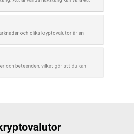
stång. Att använda hävstång kan vara ett
marknader och olika kryptovalutor är en
r och beteenden, vilket gör att du kan
kryptovalutor