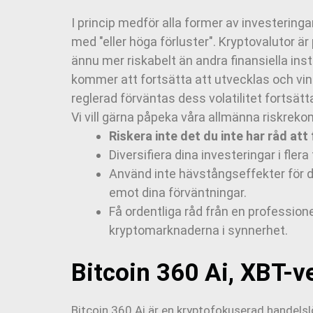
I princip medför alla former av investeringar
med "eller höga förluster". Kryptovalutor är 
ännu mer riskabelt än andra finansiella inst
kommer att fortsätta att utvecklas och vin
reglerad förväntas dess volatilitet fortsät
Vi vill gärna påpeka våra allmänna riskrek
Riskera inte det du inte har råd att
Diversifiera dina investeringar i flera
Använd inte hävstångseffekter för d
emot dina förväntningar.
Få ordentliga råd från en profession
kryptomarknaderna i synnerhet.
Bitcoin 360 Ai, XBT-
Bitcoin 360 Ai är en kryptofokuserad handel