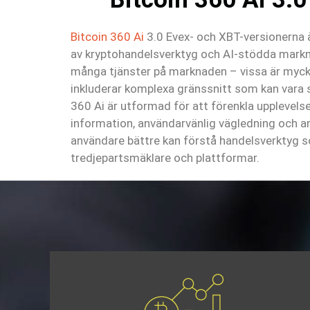
Bitcoin 360 Ai
3.0 Evex- och XBT-versionerna ä
av kryptohandelsverktyg och AI-stödda markna
många tjänster på marknaden – vissa är myck
inkluderar komplexa gränssnitt som kan vara s
360 Ai är utformad för att förenkla upplevels
information, användarvänlig vägledning och an
användare bättre kan förstå handelsverktyg 
tredjepartsmäklare och plattformar.