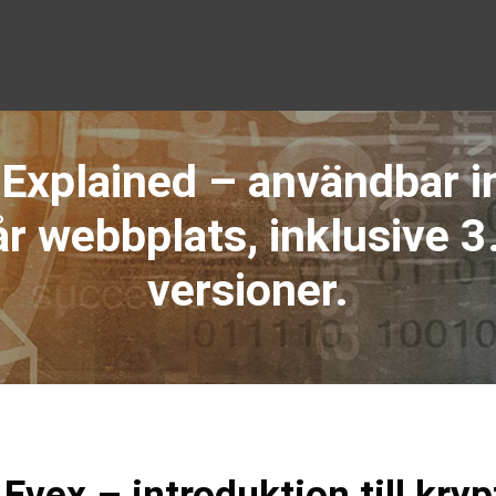
 Explained – användbar 
år webbplats, inklusive 3
versioner.
 Evex – introduktion till kry