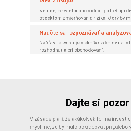
Diverzifikujte
Veríme, že všetci obchodníci potrebujú div
aspektom zmierňovania rizika, ktorý by ma
Naučte sa rozpoznávať a analyzova
Našťastie existuje niekoľko zdrojov na in
rozhodnutia pri obchodovaní.
Dajte si pozo
V zásade platí, že akákoľvek forma investíci
myslíme, že by malo pokračovať pri „alebo v