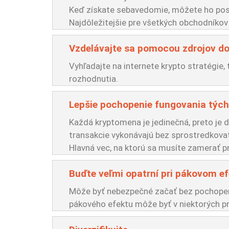
Keď získate sebavedomie, môžete ho post
Najdôležitejšie pre všetkých obchodníkov j
Vzdelávajte sa pomocou zdrojov do
Vyhľadajte na internete krypto stratégie,
rozhodnutia.
Lepšie pochopenie fungovania týc
Každá kryptomena je jedinečná, preto je dô
transakcie vykonávajú bez sprostredkovat
Hlavná vec, na ktorú sa musíte zamerať p
Buďte veľmi opatrní pri pákovom e
Môže byť nebezpečné začať bez pochopeni
pákového efektu môže byť v niektorých pr