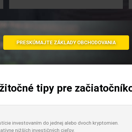
PRESKÚMAJTE ZÁKLADY OBCHODOVANIA
žitočné tipy pre začiatočník
tície investovaním do jednej alebo dvoch kryptomien.
atívne nižších investičných cieľov.