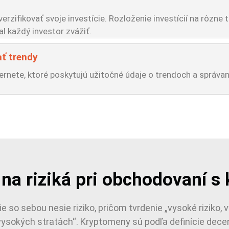
erzifikovať svoje investície. Rozloženie investícií na rôzne
l každý investor zvážiť.
ť trendy
ternete, ktoré poskytujú užitočné údaje o trendoch a správan
r na riziká pri obchodovaní 
e so sebou nesie riziko, pričom tvrdenie „vysoké riziko, 
ysokých stratách“. Kryptomeny sú podľa definície decent