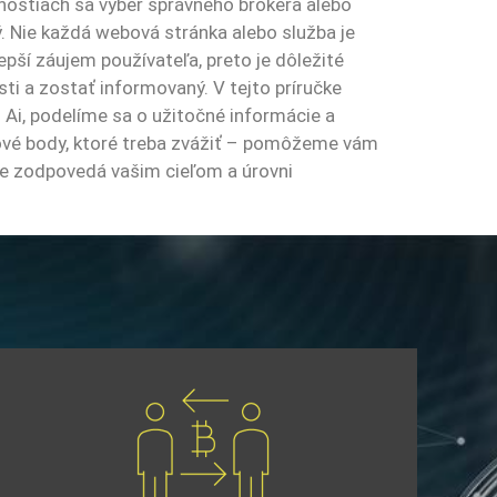
ostiach sa výber správneho brokera alebo
. Nie každá webová stránka alebo služba je
pší záujem používateľa, preto je dôležité
ti a zostať informovaný. V tejto príručke
0 Ai, podelíme sa o užitočné informácie a
ové body, ktoré treba zvážiť – pomôžeme vám
nie zodpovedá vašim cieľom a úrovni