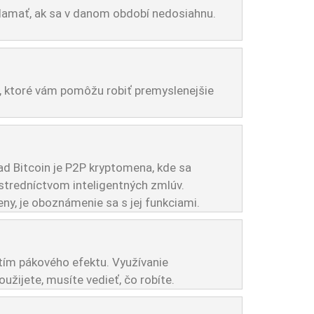
lamať, ak sa v danom období nedosiahnu.
ie, ktoré vám pomôžu robiť premyslenejšie
lad Bitcoin je P2P kryptomena, kde sa
ostredníctvom inteligentných zmlúv.
ny, je oboznámenie sa s jej funkciami.
ím pákového efektu. Využívanie
žijete, musíte vedieť, čo robíte.