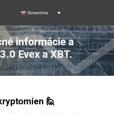
Slovenčina
čné informácie a
 3.0 Evex a XBT.
kryptomien 🙋‍