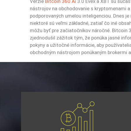
Verzie
Bitcoin 360 Ai
3.0 Evex a XBT sú súčas
nástrojov na obchodovanie s kryptomenami a
podporovaných umelou inteligenciou. Dnes je n
niektoré sú veľmi základné, zatiaľ čo iné obsah
môžu byť pre začiatočníkov náročné. Bitcoin 3
zjednodušil zážitok tým, že ponúka jasné infor
pokyny a užitočné informácie, aby používateli
obchodným nástrojom ponúkaným brokermi a p