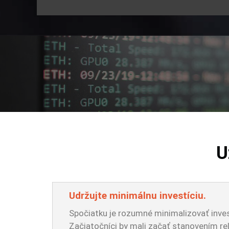
U
Udržujte minimálnu investíciu.
Spočiatku je rozumné minimalizovať inves
Začiatočníci by mali začať stanovením rel