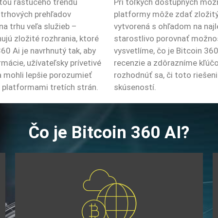
ťou rastúceho trendu
Pri toľkých dostupných možn
 trhových prehľadov
platformy môže zdať zložitý
a trhu veľa služieb –
vytvorená s ohľadom na najle
ujú zložité rozhrania, ktoré
starostlivo porovnať možnos
60 Ai je navrhnutý tak, aby
vysvetlíme, čo je Bitcoin 36
mácie, užívateľsky prívetivé
recenzie a zdôrazníme kľúč
a mohli lepšie porozumieť
rozhodnúť sa, či toto rieše
latformami tretích strán.
skúseností.
Čo je Bitcoin 360 AI?