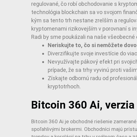
regulované, čo robí obchodovanie s kryptom
technológia blockchain sa vo svojom finan
kým sa tento trh nestane zrelším a regulov
kryptomenami rizikovejším v porovnaní s i
Radi by sme poukázali na naše všeobecné o
Neriskujte to, čo si nemôžete dovoli
Diverzifikujte svoje investície do viac
Nevyužívajte pákový efekt pri svoji
prípade, že sa trhy vyvinú proti vaš
Získajte odbornú radu od profesioná
kryptotrhoch.
Bitcoin 360 Ai, verzi
Bitcoin 360 Ai je obchodné riešenie zamerané
spoľahlivými brokermi. Obchodníci majú prís
trendov a korelácií na trhu v reálnom čase a z