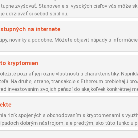
upne zvyšovať. Stanovenie si vysokých cieľov vás môže sk
e udržiavať si sebadisciplínu.
stupných na internete
 tipy, novinky a podobne. Môžete objaviť nápady a informác
hto kryptomien
ležité poznať jej rôzne vlastnosti a charakteristiky. Naprík
eľa. Na druhej strane, transakcie s Ethereum prebiehajú pr
red investovaním svojich peňazí do akejkoľvek konkrétnej me
fekte
a rizík spojených s obchodovaním s kryptomenami s využit
ípadoch dobrým nástrojom, ale predtým, ako túto funkciu pou