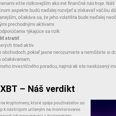
enami ešte rizikovejším ako iné finančné nástroje. Náš
čnom aspekte budú naďalej rozvíjať a získavať väčšiu d
anejším, očakáva sa, že jeho volatilita bude naďalej ne
nými prechodnými aktívami.
dporúčania týkajúce sa rizík:
ť stratiť
.
erých tried aktív.
ch obchodoch, pokiaľ jasne nerozumiete a nemôžete si do
im očakávaniam.
lneho investičného poradcu, najmä ak ste neskúsený in
a XBT – Náš verdikt
 na kryptomeny, ktoré spája používateľov so
tup k nástrojom určeným na monitorovanie
ároveň ich porovnávajú s historickými