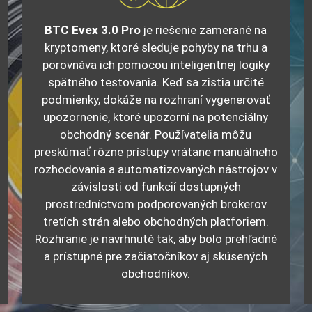
BTC Evex 3.0 Pro
je riešenie zamerané na
kryptomeny, ktoré sleduje pohyby na trhu a
porovnáva ich pomocou inteligentnej logiky
spätného testovania. Keď sa zistia určité
podmienky, dokáže na rozhraní vygenerovať
upozornenie, ktoré upozorní na potenciálny
obchodný scenár. Používatelia môžu
preskúmať rôzne prístupy vrátane manuálneho
rozhodovania a automatizovaných nástrojov v
závislosti od funkcií dostupných
prostredníctvom podporovaných brokerov
tretích strán alebo obchodných platforiem.
Rozhranie je navrhnuté tak, aby bolo prehľadné
a prístupné pre začiatočníkov aj skúsených
obchodníkov.