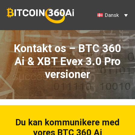
Hop
til
Dansk
indhold
Kontakt os – BTC 360
Ai & XBT Evex 3.0 Pro
versioner
Du kan kommunikere med
vores BTC 360 Ai