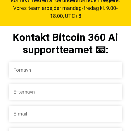
kontakt med en af de understøttede mæglere.
Vores team arbejder mandag-fredag kl. 9.00-
18.00, UTC+8
Kontakt Bitcoin 360 Ai
supportteamet 📧: