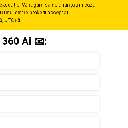
e execuție. Vă rugăm să ne anunțați în cazul
u unul dintre brokerii acceptați.
00, UTC+8.
 360 Ai 📧: