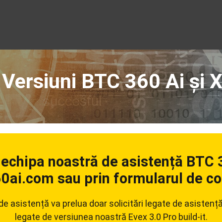
 Versiuni BTC 360 Ai și 
echipa noastră de asistență BTC 3
60ai.com sau prin formularul de co
e asistență va prelua doar solicitări legate de asistență 
legate de versiunea noastră Evex 3.0 Pro build-it.