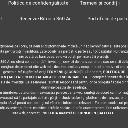
Politica de confidențialitate
Termeni și condiții
t
Recenzie Bitcoin 360 Ai
Portofoliu de part
ionarea pe Forex, CFD-uri și criptomonede implică un risc semnificativ și este posi
ivită pentru toți investitorii. Este posibil să pierdeți o parte sau tot capitalul. Nu tranz
niciodată cu bani pe care nu vă puteți permite să îi pierdeți.
 360 Ai nu oferă consultanță în investiții, servicii de tranzacționare sau servicii de b
l conținut de pe acest site web este destinat exclusiv scopurilor informative și educ
generale. Vă rugăm să citiți
TERMENII ȘI CONDIȚIILE
noastre,
POLITICA DE
DENȚIALITATE
și
DECLAGAREA DE RESPONSABILITATE
completă înainte de a l
izie de investiții. De asemenea, sunteți responsabil pentru orice obligații fiscale din 
dumneavoastră de reședință.
in trimiterea datelor dumneavoastră pe acest site web, sunteți de acord ca informați
oastră să fie partajate cu terțe părți, inclusiv brokeri și platforme de tranzacționare
eștia să vă poată contacta și să vă ofere informații relevante. Folosim cookie-uri pe
ăți experiența. Puteți modifica setările cookie-urilor în orice moment. Prin utilizarea
site web, acceptați
POLITICA noastră DE CONFIDENȚIALITATE
.