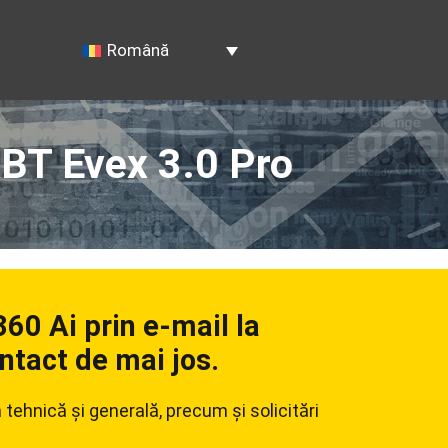
Română
XBT Evex 3.0 Pro
60 Ai prin e-mail la
ntact de mai jos.
tehnică și generală, precum și solicitări