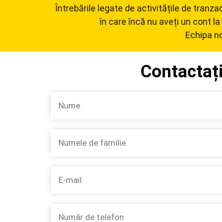
Întrebările legate de activitățile de tranz
în care încă nu aveți un cont la
Echipa no
Contactați