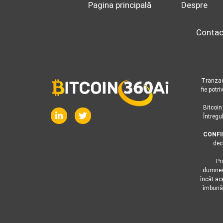
Pagina principală
Despre
Contac
Tranzacț
fie potr
Bitcoin
Întregu
CONFI
dec
Pr
dumneav
încât ac
îmbunăt