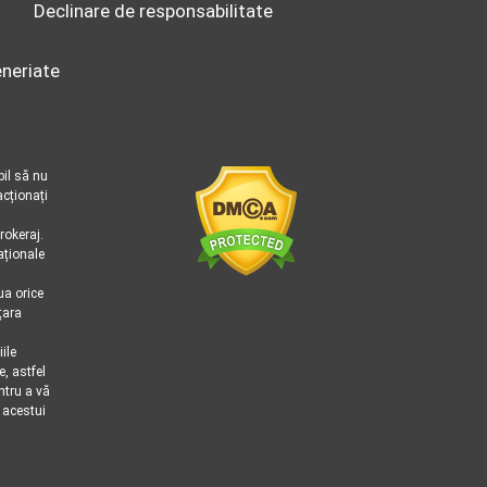
Declinare de responsabilitate
eneriate
bil să nu
acționați
rokeraj.
aționale
ua orice
țara
ile
, astfel
ntru a vă
 acestui