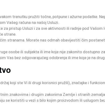
akom trenutku pružiti točne, potpune i ažurne podatke. Nepo
dom Vašeg računa na našoj Usluzi.
e za pristup Usluzi i za sve aktivnosti ili radnje pod Vašom 
će strane.
rećim stranama. Morate nas odmah obavijestiti čim postanete 
uge osobe ili subjekta ili ime koje nije zakonito dostupno za k
sim Vas bez odgovarajućeg odobrenja ili ime koje je na drugi 
tvo
držaj koji ste Vi ili drugi korisnici pružili), značajke i funkci
itnim znakovima i drugim zakonima Zemlje i stranih zemalja
miju se koristiti u vezi s bilo kojim proizvodom ili uslugom