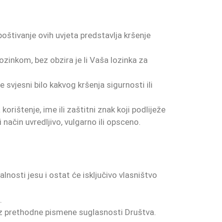
štivanje ovih uvjeta predstavlja kršenje
lozinkom, bez obzira je li Vaša lozinka za
svjesni bilo kakvog kršenja sigurnosti ili
orištenje, ime ili zaštitni znak koji podliježe
način uvredljivo, vulgarno ili opsceno.
onalnosti jesu i ostat će isključivo vlasništvo
.
 bez prethodne pismene suglasnosti Društva.