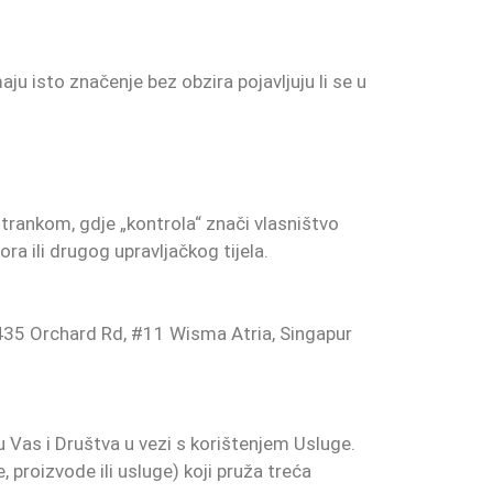
aju isto značenje bez obzira pojavljuju li se u
strankom, gdje „kontrola“ znači vlasništvo
ora ili drugog upravljačkog tijela.
i 435 Orchard Rd, #11 Wisma Atria, Singapur
u Vas i Društva u vezi s korištenjem Usluge.
, proizvode ili usluge) koji pruža treća