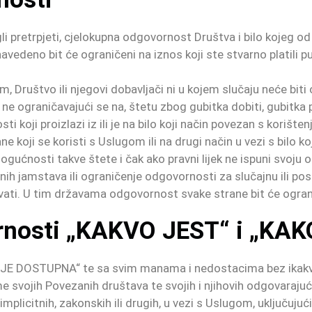
li pretrpjeti, cjelokupna odgovornost Društva i bilo kojeg o
e navedeno bit će ograničeni na iznos koji ste stvarno platili 
Društvo ili njegovi dobavljači ni u kojem slučaju neće biti 
li ne ograničavajući se na, štetu zbog gubitka dobiti, gubitka
sti koji proizlazi iz ili je na bilo koji način povezan s kori
ane koji se koristi s Uslugom ili na drugi način u vezi s bilo 
mogućnosti takve štete i čak ako pravni lijek ne ispuni svoju
nih jamstava ili ograničenje odgovornosti za slučajnu ili po
vati. U tim državama odgovornost svake strane bit će ogra
ornosti „KAKVO JEST“ i „K
JE DOSTUPNA“ te sa svim manama i nedostacima bez ikakvo
 svojih Povezanih društava te svojih i njihovih odgovarajućih
h, implicitnih, zakonskih ili drugih, u vezi s Uslugom, uključuj