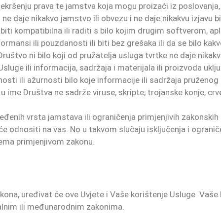
nekršenju prava te jamstva koja mogu proizaći iz poslovanja, 
 daje nikakvo jamstvo ili obvezu i ne daje nikakvu izjavu bi
 biti kompatibilna ili raditi s bilo kojim drugim softverom, a
rmansi ili pouzdanosti ili biti bez grešaka ili da se bilo kakv
vo ni bilo koji od pružatelja usluga tvrtke ne daje nikakvu iz
sluge ili informacija, sadržaja i materijala ili proizvoda uključ
sti ili ažurnosti bilo koje informacije ili sadržaja pruženog p
ili u ime Društva ne sadrže viruse, skripte, trojanske konje, c
ređenih vrsta jamstava ili ograničenja primjenjivih zakonskih
e odnositi na vas. No u takvom slučaju isključenja i ograni
prema primjenjivom zakonu.
 zakona, uređivat će ove Uvjete i Vaše korištenje Usluge. Vaše
alnim ili međunarodnim zakonima.