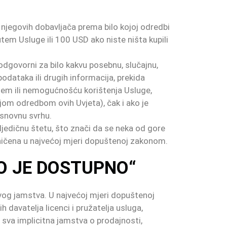
d njegovih dobavljača prema bilo kojoj odredbi
putem Usluge ili 100 USD ako niste ništa kupili
odgovorni za bilo kakvu posebnu, slučajnu,
 podataka ili drugih informacija, prekida
štenjem ili nemogućnošću korištenja Usluge,
kojom odredbom ovih Uvjeta), čak i ako je
 osnovnu svrhu.
sljedičnu štetu, što znači da se neka od gore
ničena u najvećoj mjeri dopuštenoj zakonom.
AKO JE DOSTUPNO“
g jamstva. U najvećoj mjeri dopuštenoj
 davatelja licenci i pružatelja usluga,
ući sva implicitna jamstva o prodajnosti,