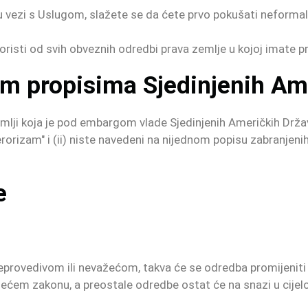
u vezi s Uslugom, slažete se da ćete prvo pokušati neformaln
risti od svih obveznih odredbi prava zemlje u kojoj imate pr
im propisima Sjedinjenih Am
 zemlji koja je pod embargom vlade Sjedinjenih Američkih Držav
orizam" i (ii) niste navedeni na nijednom popisu zabranjenih 
e
eprovedivom ili nevažećom, takva će se odredba promijeniti i t
ćem zakonu, a preostale odredbe ostat će na snazi u cijelo