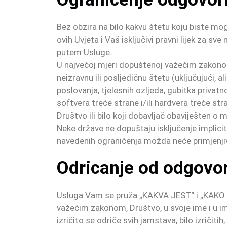
Bez obzira na bilo kakvu štetu koju biste mog
ovih Uvjeta i Vaš isključivi pravni lijek za sv
putem Usluge.
U najvećoj mjeri dopuštenoj važećim zakonom, 
neizravnu ili posljedičnu štetu (uključujući, a
poslovanja, tjelesnih ozljeda, gubitka privatno
softvera treće strane i/ili hardvera treće str
Društvo ili bilo koji dobavljač obaviješten o 
Neke države ne dopuštaju isključenje implicit
navedenih ograničenja možda neće primjenji
Odricanje od odgov
Usluga Vam se pruža „KAKVA JEST“ i „KAKO 
važećim zakonom, Društvo, u svoje ime i u ime
izričito se odriče svih jamstava, bilo izričiti