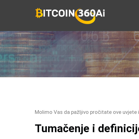
Preskoči
na
sadržaj
Molimo Vas da pažljivo pročitate ove uvjete 
Tumačenje i definicij