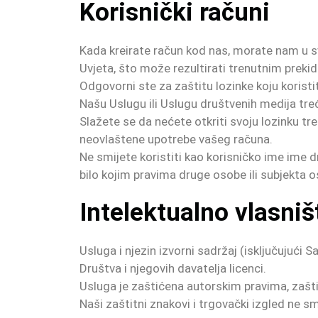
Korisnički računi
Kada kreirate račun kod nas, morate nam u sv
Uvjeta, što može rezultirati trenutnim preki
Odgovorni ste za zaštitu lozinke koju koristit
Našu Uslugu ili Uslugu društvenih medija tre
Slažete se da nećete otkriti svoju lozinku t
neovlaštene upotrebe vašeg računa.
Ne smijete koristiti kao korisničko ime ime dr
bilo kojim pravima druge osobe ili subjekta o
Intelektualno vlasniš
Usluga i njezin izvorni sadržaj (isključujući Sa
Društva i njegovih davatelja licenci.
Usluga je zaštićena autorskim pravima, zašt
Naši zaštitni znakovi i trgovački izgled ne s