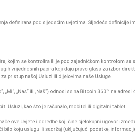
enja definirana pod sljedećim uvjetima. Sljedeće definicije im
ira, kojim se kontrolira ili je pod zajedničkom kontrolom sa 
drugih vrijednosnih papira koji daju pravo glasa za izbor direkt
za pristup našoj Usluzi ili dijelovima naše Usluge.
, „Mi“, „Nas“ ili „Naš“) odnosi se na Bitcoin 360™ na adres
ti Usluzi, kao što je računalo, mobitel ili digitalni tablet.
nače ove Uvjete i odredbe koji čine cjelokupni ugovor izmeđ
i bilo koju uslugu ili sadržaj (uključujući podatke, informacije