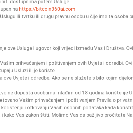
i učiniti dostupnima putem Usluge.
tupan na
https://bitcoin360ai.com
Uslugu ili tvrtku ili drugu pravnu osobu u čije ime ta osoba pr
enje ove Usluge i ugovor koji vrijedi između Vas i Društva. Ov
 Vašim prihvaćanjem i poštivanjem ovih Uvjeta i odredbi. Ovi 
upaju Usluzi ili je koriste.
 ove Uvjete i odredbe. Ako se ne slažete s bilo kojim dijelom
uštvo ne dopušta osobama mlađim od 18 godina korištenje U
jetovano Vašim prihvaćanjem i poštivanjem Pravila o privatno
, korištenju i otkrivanju Vaših osobnih podataka kada koristit
 kako Vas zakon štiti. Molimo Vas da pažljivo pročitate Naša