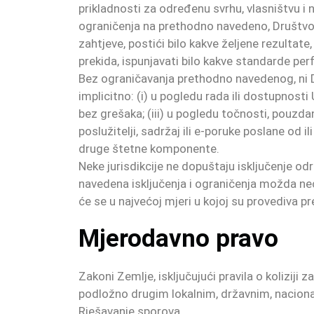
prikladnosti za određenu svrhu, vlasništvu i 
ograničenja na prethodno navedeno, Društvo ne
zahtjeve, postići bilo kakve željene rezultate,
prekida, ispunjavati bilo kakve standarde perfo
Bez ograničavanja prethodno navedenog, ni Društ
implicitno: (i) u pogledu rada ili dostupnosti U
bez grešaka; (iii) u pogledu točnosti, pouzdano
poslužitelji, sadržaj ili e-poruke poslane od 
druge štetne komponente.
Neke jurisdikcije ne dopuštaju isključenje od
navedena isključenja i ograničenja možda neć
će se u najvećoj mjeri u kojoj su provediva 
Mjerodavno pravo
Zakoni Zemlje, isključujući pravila o koliziji
podložno drugim lokalnim, državnim, nacion
Rješavanje sporova