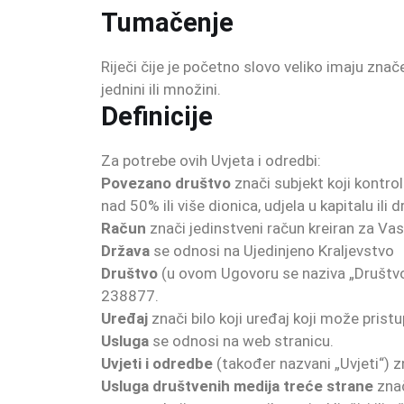
Tumačenje
Riječi čije je početno slovo veliko imaju znač
jednini ili množini.
Definicije
Za potrebe ovih Uvjeta i odredbi:
Povezano društvo
znači subjekt koji kontrol
nad 50% ili više dionica, udjela u kapitalu ili 
Račun
znači jedinstveni račun kreiran za Vas 
Država
se odnosi na Ujedinjeno Kraljevstvo
Društvo
(u ovom Ugovoru se naziva „Društvo“
238877.
Uređaj
znači bilo koji uređaj koji može pristupi
Usluga
se odnosi na web stranicu.
Uvjeti i odredbe
(također nazvani „Uvjeti“) z
Usluga društvenih medija treće strane
znač